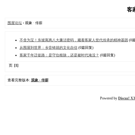
客家
围屋论坛
› 观象 · 传薪
不贪为宝！东坡寓惠八大廉洁密码，藏着客家人世代传承的精神基因
(0
从围屋到世界：乡音铸就的文化自信
(0篇回复)
客家千年迁徙路：是守住根脉，还是被时代淹没？
(0篇回复)
页:
[1]
查看完整版本:
观象 · 传薪
Powered by
Discuz! X3