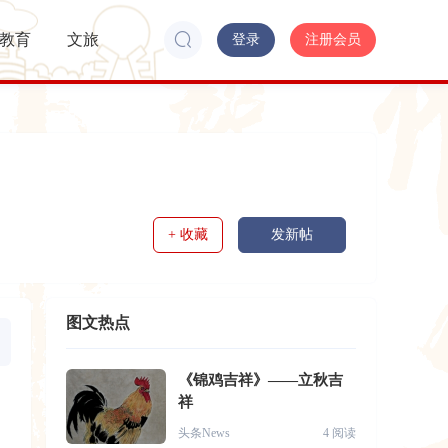
教育
文旅
登录
注册会员
+ 收藏
发新帖
图文热点
《锦鸡吉祥》——立秋吉
祥
头条News
4 阅读