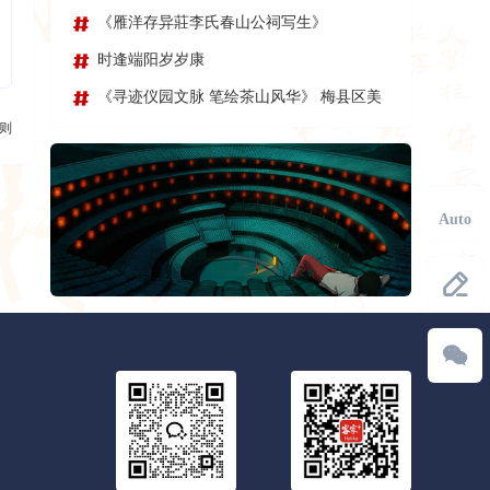
《雁洋存异莊李氏春山公祠写生》
时逢端阳岁岁康
《寻迹仪园文脉 笔绘茶山风华》 梅县区美
则
术