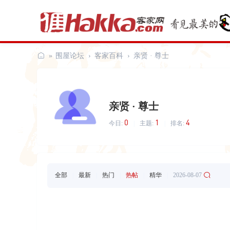
»
围屋论坛
›
客家百科
›
亲贤 · 尊士
客
家
网
亲贤 · 尊士
0
1
4
今日:
|
主题:
|
排名:
全部
|
最新
|
热门
|
热帖
|
精华
|
2026-08-07