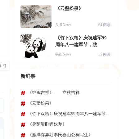
《云壑松泉》
头条News
64 阅读
《竹下双栖》庆祝建军99
周年八一建军节，致
头条News
55 阅读
返 回
新鲜事
《锦鸡吉祥》——立秋吉祥
《云壑松泉》
符
《竹下双栖》庆祝建军99周年八一建军节，
致
《暑荫酣卧狸奴梦》
《雁洋存异莊李氏春山公祠写生》