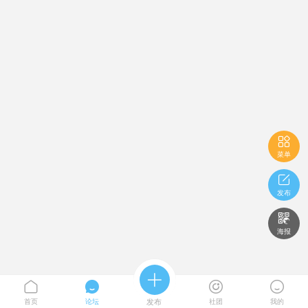

菜单

发布

海报





首页
论坛
发布
社团
我的