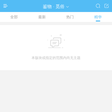
鉴物 · 觅俗




全部
最新
热门
精华

本版块或指定的范围内尚无主题