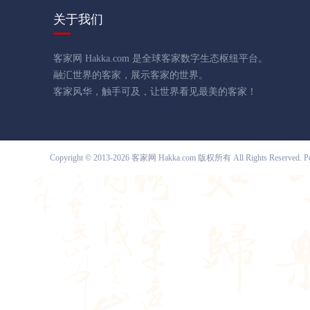
关于我们
客家网 Hakka.com 是全球客家数字生态枢纽平台。
融汇世界的客家，展示客家的世界。
客家风华，触手可及，让世界看见最美的客家！
Copyright © 2013-2026
客家网 Hakka.com
版权所有
All Rights Reserved.
P