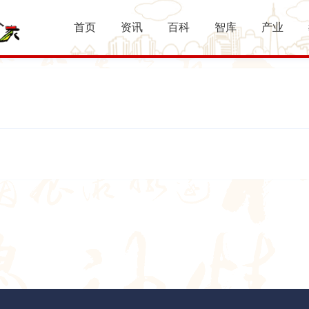
首页
资讯
百科
智库
产业