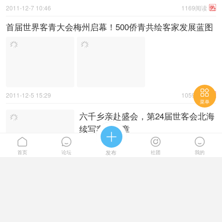
热
2011-12-7 10:46
1169阅读
首届世界客青大会梅州启幕！500侨青共绘客家发展蓝图

热
2011-12-5 15:29
1059阅读
菜单
六千乡亲赴盛会，第24届世客会北海
续写客家华章





热
2011-12-3 11:50
1087阅读
首页
论坛
发布
社团
我的
古邑牵客心！第23届世客会联结四海
乡亲
热
2010-12-1 11:44
980阅读