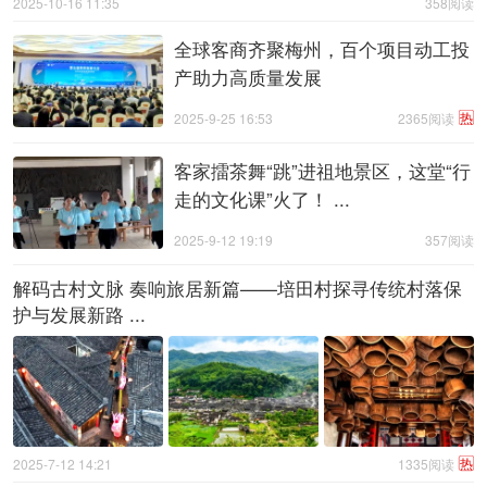
2025-10-16 11:35
358阅读
全球客商齐聚梅州，百个项目动工投
产助力高质量发展
热
2025-9-25 16:53
2365阅读
客家擂茶舞“跳”进祖地景区，这堂“行
走的文化课”火了！ ...
2025-9-12 19:19
357阅读
解码古村文脉 奏响旅居新篇——培田村探寻传统村落保
护与发展新路 ...
热
2025-7-12 14:21
1335阅读