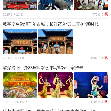
热
2025-3-7 22:33
775阅读
数字孪生激活千年古城，长汀迈入“云上守护”新时代​
热
2025-2-20 14:08
1302阅读
燃爆洛阳！第33届世客会书写客家回家传奇
热
2024-10-26 19:25
1104阅读
筑梦大湾区！第五届客青盛会解锁客家文化新玩法