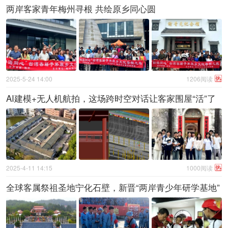
两岸客家青年梅州寻根 共绘原乡同心圆
热
2025-5-24 14:00
1206阅读
AI建模+无人机航拍，这场跨时空对话让客家围屋“活”了
热
2025-4-11 14:15
1000阅读
全球客属祭祖圣地宁化石壁，新晋“两岸青少年研学基地”