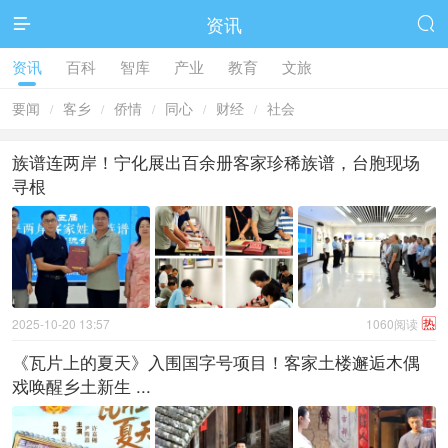
资讯


资讯
百科
智库
产业
教育
文旅
要闻
客乡
侨情
同心
财经
社会
/
/
/
/
/
族谱连两岸！宁化展出百余册客家珍稀族谱，台胞现场
寻根
热
2025-10-20 13:57
1060阅读
《瓦片上的夏天》入围国字号项目！客家土楼邂逅木偶
戏唤醒乡土新生 ...