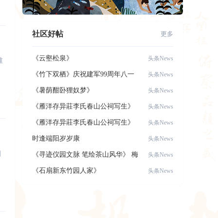
社区好帖
更多
《云壑松泉》
头条News
谁
《竹下双栖》庆祝建军99周年八一
头条News
建军节，致
《暑荫酣卧狸奴梦》
头条News
《雁洋存异莊李氏春山公祠写生》
头条News
《雁洋存异莊李氏春山公祠写生》
头条News
时逢端阳岁岁康
头条News
四
《寻迹仪园文脉 笔绘茶山风华》 梅
头条News
县区美术
《石扇新东竹园人家》
头条News