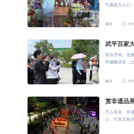
气最抚凡人心
趣闻
2026
武平百家
鼓乐齐鸣、龙
帝赐匾历史，
趣闻
2026
赏非遗品美
万人追龙、非遗
心，打造文旅