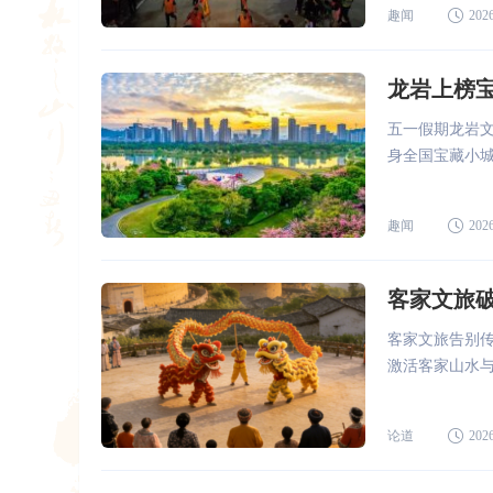
趣闻
2026
龙岩上榜宝
五一假期龙岩文
身全国宝藏小城
趣闻
2026
客家文旅
客家文旅告别
激活客家山水
论道
2026