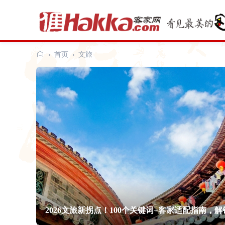
›
首页
›
文旅
客
家
网
2026文旅新拐点！100个关键词+客家适配指南，