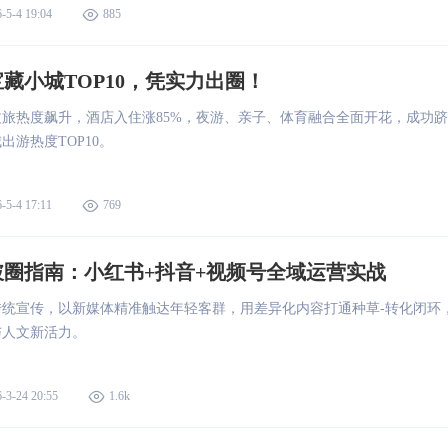
-5-4 19:04
885
藏小城TOP10，凭实力出圈！
旅热度飙升，酒店入住涨85%，夜游、亲子、体育融合全面开花，成功跻
出游热度TOP10。
-5-4 17:11
769
破圈指南：小红书+抖音+视频号全域运营实战
传统宣传，以新媒体精准触达年轻客群，用差异化内容打通种草-转化闭环
与人文新活力。
-3-24 20:55
1.6k