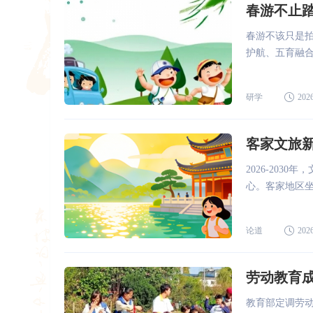
春游不止
春游不该只是
护航、五育融
研学
2026
客家文旅
2026-20
心。客家地区坐
卡地 ...
论道
2026
劳动教育
教育部定调劳