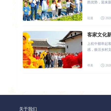
然优势，迎来
论道
2026
客家文化
上杭中都串起
感，焕活乡村
寻美
2026
关于我们