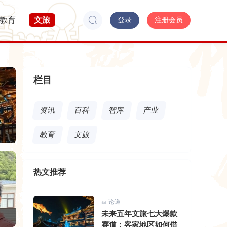
教育
文旅
登录
注册会员
栏目
资讯
百科
智库
产业
教育
文旅
热文推荐
论道
配指南，解锁文化
未来五年文旅七大爆款
赛道：客家地区如何借