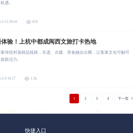
新机遇。
-3-13 20:43
819
新体验！上杭中都成闽西文旅打卡热地
客家传统村落精品线路，非遗、古建、美食融合出圈，让客家文化可触可
文旅新活力。
-3-9 16:17
1.5k
1
2
3
4
下一页
快捷入口