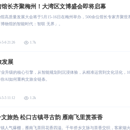
物馆馆长齐聚梅州！大湾区文博盛会即将启幕
物馆高质量发展大会将于5月15-16日在梅州举办，500余位馆长专家齐聚世
博物馆的智能时代：智联 无界」。
-5-6 21:26
1.7k
旅发展
产业升级的核心引擎，从智能规划到沉浸体验，从精准运营到文化活化，1
你AI如何重构文旅全链条。
-5-5 11:12
1.2k
文旅热 松口古镇寻古韵 雁南飞里赏茶香
古镇人气爆棚，雁南飞茶田花香四溢。千年侨乡文脉与茶香交织，客家烟