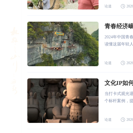
论道
2026
青春经济
2024年中国
读懂这届年轻
论道
2026
文化IP如
当打卡式观光
个标杆案例，
论道
2026