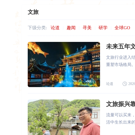
文旅
下级分类:
论道
|
趣闻
|
寻美
|
研学
|
全球GO
未来五年
文旅行业进入
重塑市场格局
论道
2026
文旅振兴
流量可以买来
活中生长出来