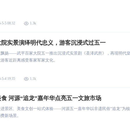
。
-5-5 08:32
1.3k
大院实景演绎明代忠义，游客沉浸式过五一
旗飘扬——武平百家大院五一推出沉浸式实景剧《圣泽武所》，再现明代
让游客近距离感受客家军家文化。
-5-4 19:35
1.1k
食 河源“追龙”嘉年华点亮五一文旅市场
进景区、美食文创一站式体验——河源五一嘉年华以非遗民俗“追龙”为核
消费新场景。