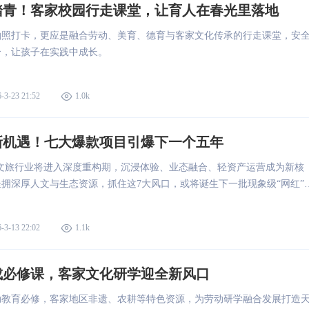
踏青！客家校园行走课堂，让育人在春光里落地
拍照打卡，更应是融合劳动、美育、德育与客家文化传承的行走课堂，安
合，让孩子在实践中成长。
-3-23 21:52
1.0k
新机遇！七大爆款项目引爆下一个五年
30年，文旅行业将进入深度重构期，沉浸体验、业态融合、轻资产运营成为新核
拥深厚人文与生态资源，抓住这7大风口，或将诞生下一批现象级“网红”
-3-13 22:02
1.1k
成必修课，客家文化研学迎全新风口
动教育必修，客家地区非遗、农耕等特色资源，为劳动研学融合发展打造