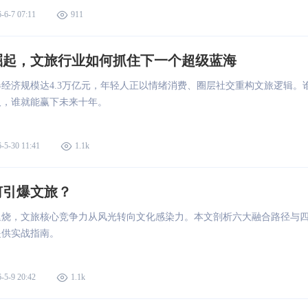
-6-7 07:11
911
崛起，文旅行业如何抓住下一个超级蓝海
青春经济规模达4.3万亿元，年轻人正以情绪消费、圈层社交重构文旅逻辑。
人，谁就能赢下未来十年。
-5-30 11:41
1.1k
何引爆文旅？
退烧，文旅核心竞争力从风光转向文化感染力。本文剖析六大融合路径与
提供实战指南。
-5-9 20:42
1.1k