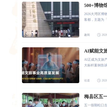
500+博
2026大湾区博
客都，主题为「
趣闻
2026
AI赋能文
AI正成为文旅
大标杆案例告诉
论道
2026
梅县区五一
五一假期松口