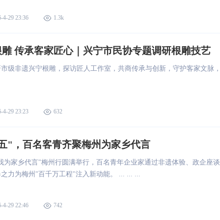
-4-29 23:36
1.3k
根雕 传承客家匠心｜兴宁市民协专题调研根雕技艺
研市级非遗兴宁根雕，探访匠人工作室，共商传承与创新，守护客家文脉
。
-4-29 23:23
632
五"，百名客青齐聚梅州为家乡代言
我为家乡代言"梅州行圆满举行，百名青年企业家通过非遗体验、政企座谈
为梅州"百千万工程"注入新动能。 ... ... ...
-4-29 22:46
742