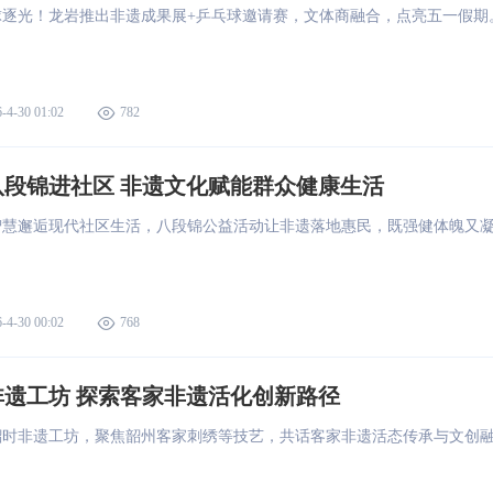
球逐光！龙岩推出非遗成果展+乒乓球邀请赛，文体商融合，点亮五一假期
-4-30 01:02
782
八段锦进社区 非遗文化赋能群众健康生活
智慧邂逅现代社区生活，八段锦公益活动让非遗落地惠民，既强健体魄又
-4-30 00:02
768
非遗工坊 探索客家非遗活化创新路径
韶时非遗工坊，聚焦韶州客家刺绣等技艺，共话客家非遗活态传承与文创