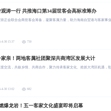
观涛一行 共推海口第34届世客会高标准筹办
家崇正会联合会商世客会筹备，凝聚客属力量，助力海南自贸港与客家事
-4-30 15:37
750
一家亲！两地客属社团聚深共商湾区发展大计
深度交流，共叙乡情、共商合作，聚力传承客家文化、抢抓大湾区机遇，
-4-30 13:02
682
球燃爆龙岩！五一客家文化盛宴即将启幕