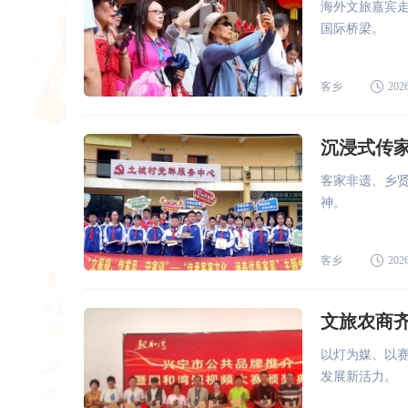
海外文旅嘉宾
国际桥梁。
客乡
2026
沉浸式传
客家非遗、乡
神。
客乡
2026
以灯为媒、以
发展新活力。