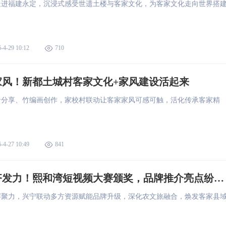
走进福建永定，沉浸式感受世遗土楼与客家文化，为客家文化走向世界搭
-4-29 10:12
710
家风！新都土城村客家文化+家风建设活起来
贤分享、竹编画创作，家校村联动让客家家风可感可触，活化传承客家精
-4-27 10:49
841
文旅农商齐发力！熙和湾短视频大赛颁奖，品牌推介亮点纷呈 ...
赛聚力，兴宁联动多方资源赋能品牌升级，深化农文旅融合，焕发客家县