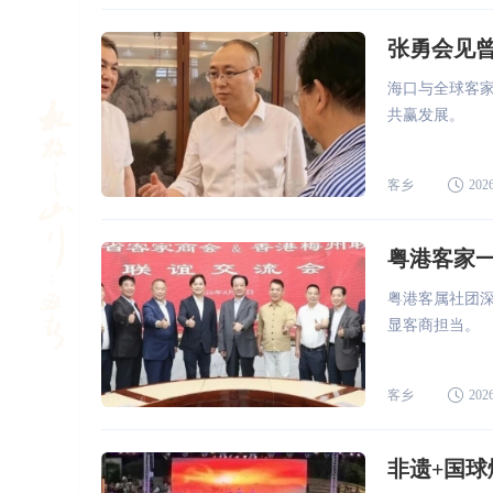
张勇会见曾
海口与全球客
共赢发展。
客乡
2026
粤港客家
粤港客属社团
显客商担当。
客乡
2026
非遗+国