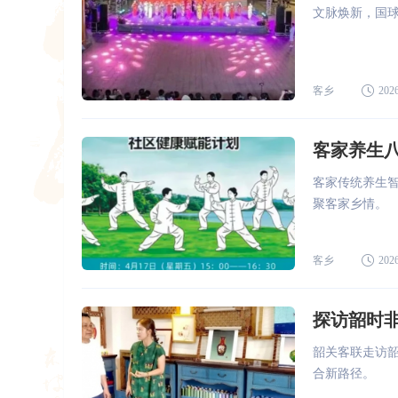
文脉焕新，国
客乡
2026
客家养生
客家传统养生
聚客家乡情。
客乡
2026
探访韶时
韶关客联走访
合新路径。