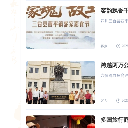
客韵飘香
四川三台县西
客乡
2026
跨越两万
六位混血后裔
客乡
2026
多国旅行