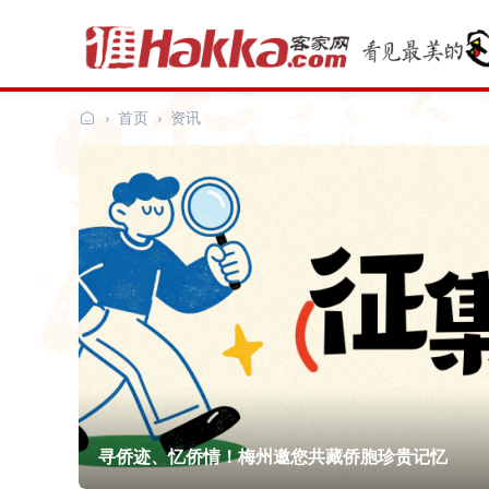
›
首页
›
资讯
客
家
网
寻侨迹、忆侨情！梅州邀您共藏侨胞珍贵记忆