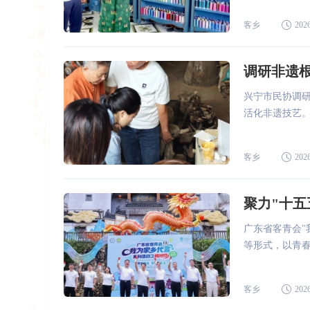
客乡
2026
调研非遗
兴宁市民协调
活化非遗技艺
客乡
2026
聚力"十五
广东省客青会"
等形式，以青春之力
客乡
2026