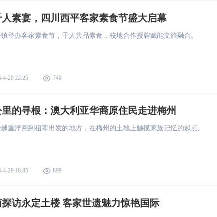
千人素宴，四川西平客家素食节盛大启幕
平镇举办客家素食节，千人共品素食，校地合作授牌赋能文旅融合。
-4-29 22:25
749
公里的寻根：澳大利亚华裔原住民走进梅州
跨越重洋回到祖辈出发的地方，在梅州的土地上触摸家族记忆的起点。
-4-29 18:35
899
商探访永定土楼 客家世遗魅力惊艳国际