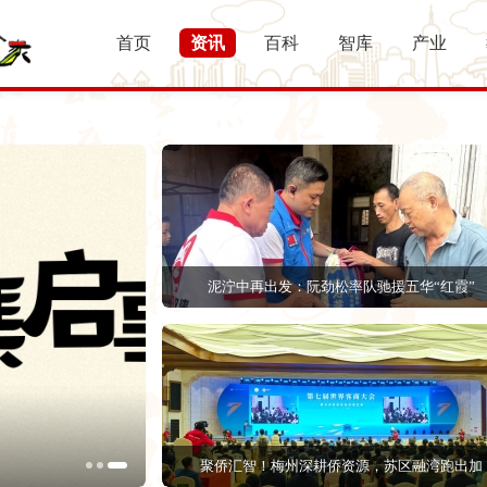
首页
资讯
百科
智库
产业
泥泞中再出发：阮劲松率队驰援五华“红霞”
泥泞中再出发：阮劲松率队驰援五华“红霞
聚侨汇智！梅州深耕侨资源，苏区融湾跑出加