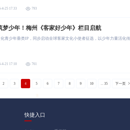
-4-25 17:33
793
 筑梦少年！梅州《客家好少年》栏目启航
化青少年垂类IP，同步启动全球客家文化小使者征选，以少年力量活化
-4-21 17:10
761
2
3
4
5
6
7
8
9
10
... 35
下一页
快捷入口