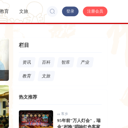
教育
文旅
登录
注册会员
栏目
资讯
百科
智库
产业
教育
文旅
热文推荐
客乡
”台风灾区
95年前"万人灯会"，瑞
金"村晚"唱响红色客家