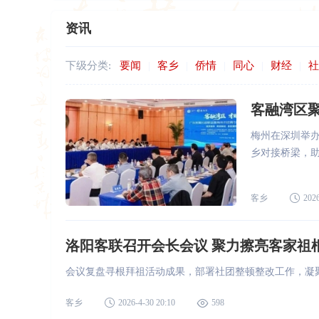
资讯
下级分类:
要闻
|
客乡
|
侨情
|
同心
|
财经
|
社
客融湾区
梅州在深圳举
乡对接桥梁，
客乡
2026
洛阳客联召开会长会议 聚力擦亮客家祖
会议复盘寻根拜祖活动成果，部署社团整顿整改工作，凝
客乡
2026-4-30 20:10
598