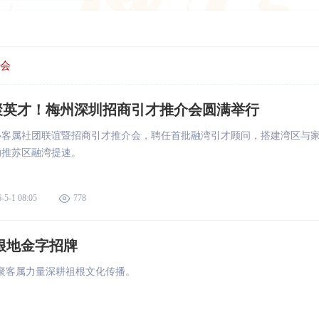
会
聚英才！梅州深圳招商引才推介会圆满举行
办客属社团联谊暨招商引才推介会，聘任首批融湾引才顾问，搭建湾区与
助推苏区融湾提速。
-5-1 08:05
778
根地金字招牌
聚客属力量深耕祖根文化传播。