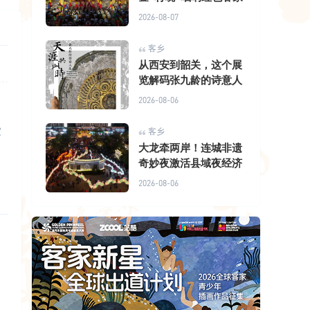
2026-08-07
客乡
从西安到韶关，这个展
览解码张九龄的诗意人
2026-08-06
家
客乡
大龙牵两岸！连城非遗
奇妙夜激活县域夜经济
2026-08-06