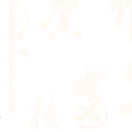
。
凝
融