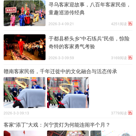
寻乌客家迎故事，八百年客家民俗，
童趣巡游传经典
热
2026-3-4 09:21
4251阅读
于都县桥头乡“中石练兵”民俗，惊险
奇特的客家勇气考验
热
2026-3-3 09:59
3169阅读
赣南客家民俗，千年迁徙中的文化融合与活态传承
热
2026-3-3 09:13
3779阅读
客家“添丁”大戏：兴宁赏灯为何能连闹半个月？