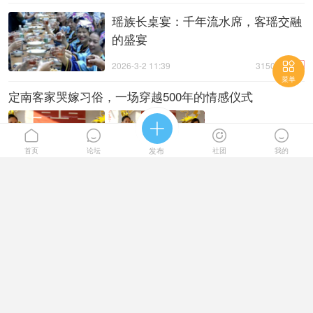
瑶族长桌宴：千年流水席，客瑶交融
的盛宴
热

2026-3-2 11:39
3150阅读
菜单
定南客家哭嫁习俗，一场穿越500年的情感仪式





首页
论坛
发布
社团
我的
热
2026-3-2 11:28
2986阅读
赣南客家唱船习俗，千年客家祈愿的
活态传承
热
2026-3-2 11:05
1313阅读
赣南客家匾额习俗，千年宗族荣耀的木质史书