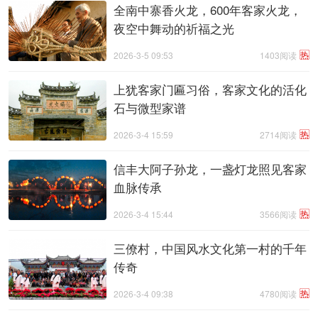
全南中寨香火龙，600年客家火龙，
夜空中舞动的祈福之光
热
2026-3-5 09:53
1403阅读
上犹客家门匾习俗，客家文化的活化
石与微型家谱
热
2026-3-4 15:59
2714阅读
信丰大阿子孙龙，一盏灯龙照见客家
血脉传承
热
2026-3-4 15:44
3566阅读
三僚村，中国风水文化第一村的千年
传奇
热
2026-3-4 09:38
4780阅读