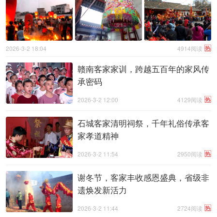
热
2026-3-2 18:04
4914阅读
赣南客家家训，跨越五百年的家风传
承密码
热
2026-3-2 12:00
4129阅读
石城客家清明祠祭，千年礼俗传承客
家孝道精神
热
2026-3-2 11:54
2950阅读
谢冬节，客家丰收感恩盛典，省级非
遗焕发新活力
热
2026-3-2 11:44
2724阅读