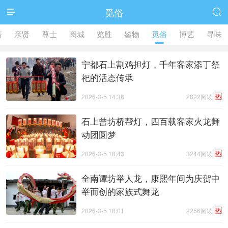
觅俗


薪
亲贤
尊士
阅城
览胜
鉴物
觅俗
博艺
寻味
宁都石上割鸡担灯，千年客家添丁祭
祀的活态传承
热
2026-3-5 14:38
2822阅读
石上曾坊桥帮灯，四百载客家火龙舞
动团圆梦
热
2026-3-5 10:43
3244阅读
全南谭坊举人龙，康熙年间为庆贺中
举而创的家族式舞龙
热
2026-3-5 10:01
2256阅读