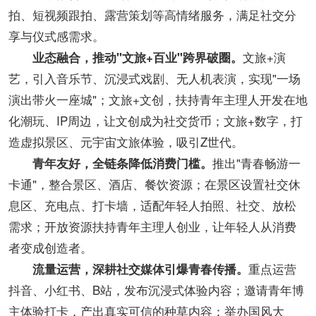
拍、短视频跟拍、露营策划等高情绪服务，满足社交分
享与仪式感需求。
文旅+演
业态融合，推动"文旅+百业"跨界破圈。
艺，引入音乐节、沉浸式戏剧、无人机表演，实现"一场
演出带火一座城"；文旅+文创，扶持青年主理人开发在地
化潮玩、IP周边，让文创成为社交货币；文旅+数字，打
造虚拟景区、元宇宙文旅体验，吸引Z世代。
推出"青春畅游一
青年友好，全链条降低消费门槛。
卡通"，整合景区、酒店、餐饮资源；在景区设置社交休
息区、充电点、打卡墙，适配年轻人拍照、社交、放松
需求；开放资源扶持青年主理人创业，让年轻人从消费
者变成创造者。
重点运营
流量运营，深耕社交媒体引爆青春传播。
抖音、小红书、B站，发布沉浸式体验内容；邀请青年博
主体验打卡，产出真实可信的种草内容；举办国风大