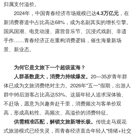
归属支付溢价。
2024年，中国青春经济市场规模已达
，在
4.3万亿元
新消费赛道中占比高达68%，成为名副其实的增长引擎。
国风国潮、电竞动漫、露营音乐节、沉浸式戏剧、非遗
手作……青春经济正在重构消费逻辑，催生海量新场
景、新业态。
为何它是文旅下一个超级蓝海？
20—35岁青年群
人群基数庞大，消费力持续爆发。
体已成为文旅消费绝对主力。2026年"五一"假期，出游人
群中95后游客占比高达53%。这届年轻人追求深体验、
不赶场，愿意为兴趣奔赴千里，消费频次与客单价双
高，形成高粘性、高频次、高溢价的消费特征。
传统走马观花
供需精准匹配，解锁文旅新增长极。
式旅游模式已经失灵，而青春经济直击年轻人"情绪+社交