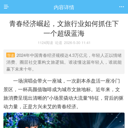
内容详情


青春经济崛起，文旅行业如何抓住下
一个超级蓝海
1124阅读
论道
2026-5-30 11:41
2024年中国青春经济规模达4.3万亿元，年轻人正以情绪
导读
消费、圈层社交重构文旅逻辑。谁读懂这届年轻人，谁就能
赢下未来十年。
一场演唱会带火一座城，一次剧本杀盘活一座冷门
景区，一杯高颜值咖啡成为城市文旅地标。近年来，文
旅消费呈现出清晰的"小场景撬动大流量"特征，背后的驱
动力量，正是方兴未艾的青春经济。