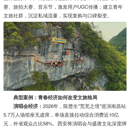
赛、旅拍大赛、音乐节，激发用户UGC传播；建立青年
文旅社群，沉淀私域流量，实现复购与口碑裂变。
典型案例：青春经济如何改变文旅格局
2026年，陈楚生"荒芜之境"巡演南昌站
演唱会经济：
5.7万人场馆座无虚席，单场直接拉动综合消费近10亿
元，外省观众占比58%。西安将演唱会与盛唐文化深度绑