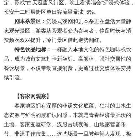
定，形成"白天逛唐风街区、晚上看演唱会"沉浸式体验，
长安十二时辰街区单日客流量暴涨15%。
沉浸式戏剧和剧本杀正在盘活大量静
剧本杀景区：
态观光景区，游客从旁观者变为参与者，停留时长与消
费频次双双提升，冷门景区借此逆势翻红。
一杯融入本地文化的特色咖啡或饮
特色饮品地标：
品，成为城市文旅打卡新坐标。高颜值、强社交属性的
餐饮场景，不仅带动直接消费，更通过社交媒体裂变持
续引流。
【客家网观察】
客家地区拥有深厚的非遗文化底蕴、独特的山水生
态资源与鲜明的族群认同感，本就是青春经济最肥沃的
土壤。客家围屋研学、汉服古城夜游、山地露营音乐
节、非遗手作市集……这些场景一旦被年轻人发现，极