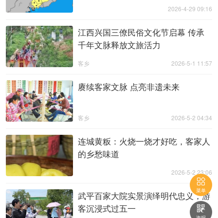
2026-4-29 09:16
江西兴国三僚民俗文化节启幕 传承
千年文脉释放文旅活力
客乡
2026-5-1 11:57
赓续客家文脉 点亮非遗未来
客乡
2026-5-2 04:34
连城黄粄：火烧一烧才好吃，客家人
的乡愁味道
2026-5-2 23:06

菜单
武平百家大院实景演绎明代忠义，游
客沉浸式过五一

海报