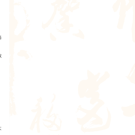
科
故
，
太