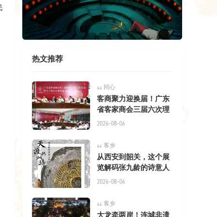
民
热文推荐
同心
客商聚力迎换届！广东
省客家商会三届六次理
2026-08-06
客乡
从西安到韶关，这个展
览解码张九龄的诗意人
2026-08-06
客乡
大龙牵两岸！连城非遗