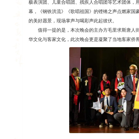
极表演团、儿童合唱团、残疾人合唱团等艺术团体，
幕，《钢铁洪流》《歌唱祖国》的铿锵之声点燃家国
的美好愿景，现场掌声与喝彩声此起彼伏。
值得一提的是，本次晚会的主办方毛里求斯唐人街
华文化与客家文化，此次晚会更是凝聚了当地客家侨