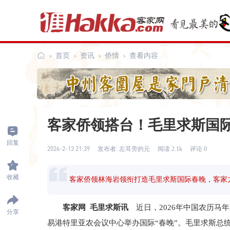
›
首页
›
资讯
›
侨情
›
查看内容
客
家
网
客家侨领搭台！毛里求斯国
回复
2026-2-13 21:39
发布者: 左耳旁的元
阅读 2.1k
评论 0
收藏
客家侨领林海岩领衔打造毛里求斯国际春晚，客家
客家网 毛里求斯讯
近日，2026年中国农历马
分享
易港特里亚农会议中心举办国际“春晚”。毛里求斯总统