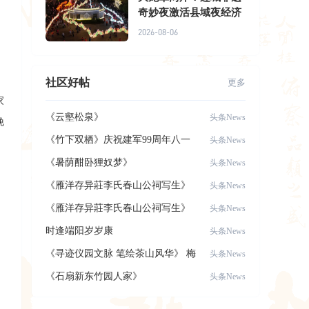
奇妙夜激活县域夜经济
2026-08-06
社区好帖
更多
家
《云壑松泉》
头条News
晚
《竹下双栖》庆祝建军99周年八一
头条News
建军节，致
《暑荫酣卧狸奴梦》
头条News
《雁洋存异莊李氏春山公祠写生》
头条News
《雁洋存异莊李氏春山公祠写生》
头条News
时逢端阳岁岁康
头条News
《寻迹仪园文脉 笔绘茶山风华》 梅
头条News
县区美术
《石扇新东竹园人家》
头条News