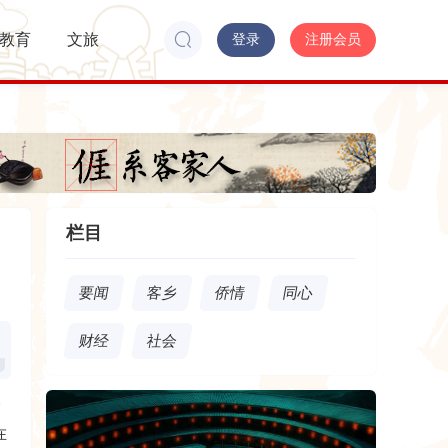
教育
文旅
登录
注册会员
栏目
要闻
客乡
侨情
同心
财经
社会
路
在