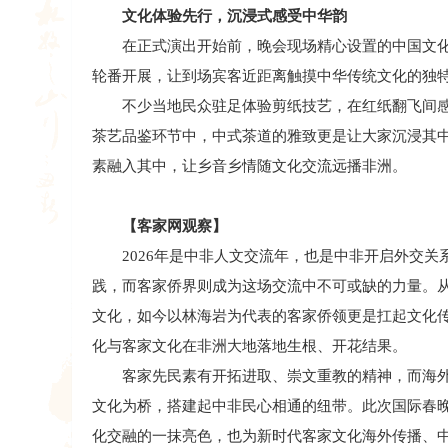
文化体验先行，沉浸式感受中华韵
在正式演出开始前，晚会现场精心设置的中国文化
轮番开展，让到场宾客近距离触摸中华传统文化的独
不少当地民众驻足体验剪纸技艺，在红纸翻飞间感
茶艺品鉴环节中，中式茶道的雅致更是让大家沉浸其
素融入其中，让乡音乡情随文化交流远播非洲。
【客家网观察】
2026年是中非人文交流年，也是中非开启外交关系
践，而客家侨界则成为这场交流中不可或缺的力量。
文化，如今以林海岩为代表的客家侨领更是扛起文化
化与客家文化在非洲大地落地生根、开花结果。
客家先民素有开拓进取、崇文重教的精神，而海外客
文化为桥，搭建起中非民心相通的纽带。此次国际春
化交融的一抹亮色，也为新时代客家文化海外传播、