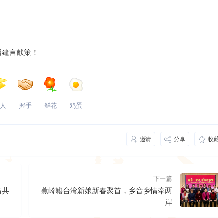
？
建言献策！
人
握手
鲜花
鸡蛋
邀请
分享
收
下一篇
情共
蕉岭籍台湾新娘新春聚首，乡音乡情牵两
岸