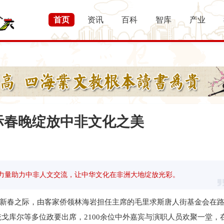
首页
资讯
百科
智库
产业
际春晚绽放中非文化之美
力量助力中非人文交流，让中华文化在非洲大地绽放光彩。
年新春之际，由客家侨领林海岩担任主席的毛里求斯唐人街基金会在
戈库尔等多位政要出席，2100余位中外嘉宾与演职人员欢聚一堂，