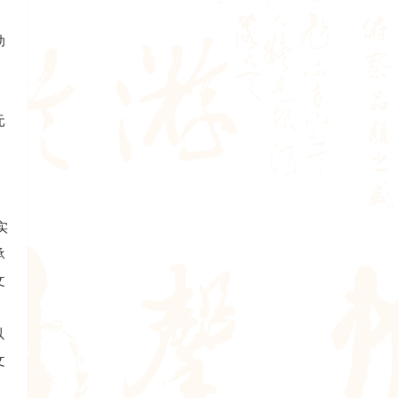
动
；
元
实
承
文
以
文