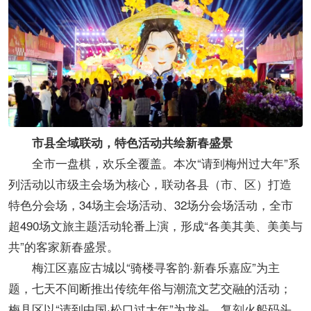
市县全域联动，特色活动共绘新春盛景
全市一盘棋，欢乐全覆盖。本次“请到梅州过大年”系
列活动以市级主会场为核心，联动各县（市、区）打造
特色分会场，34场主会场活动、32场分会场活动，全市
超490场文旅主题活动轮番上演，形成“各美其美、美美与
共”的客家新春盛景。
梅江区嘉应古城以“骑楼寻客韵·新春乐嘉应”为主
题，七天不间断推出传统年俗与潮流文艺交融的活动；
梅县区以“请到中国·松口过大年”为龙头，复刻火船码头