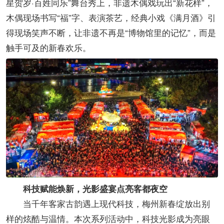
星贺岁·百姓同乐”舞台秀上，非遗木偶戏玩出“新花样”，
木偶现场书写“福”字、表演茶艺，经典小戏《满月酒》引
得现场笑声不断，让非遗不再是“博物馆里的记忆”，而是
触手可及的新春欢乐。
科技赋能焕新，光影盛宴点亮客都夜空
当千年客家古韵遇上现代科技，梅州新春绽放出别
样的炫酷与温情。本次系列活动中，科技光影成为亮眼