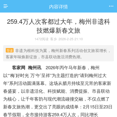
内容详情


259.4万人次客都过大年，梅州非遗科
技燃爆新春文旅
1472阅读
客乡
2026-2-25 21:10
非遗为根科技为翼，梅州新春系列活动创文旅双增长，
导读
客家年味焕新绽放，市县联动激活消费热潮。
2026年丙午马年新春，梅州
客家网 梅州讯
以“‘梅’好时光 万‘午’呈祥”为主题打造的“请到梅州过大
年”系列活动圆满落幕。这场从腊月持续至元宵的客家新
春盛宴，以非遗活化、科技赋能、消费提振、市县联动
为核心，让千年客韵与现代潮流碰撞交融，不仅点燃了
新春文旅热潮，更交出了亮眼的成绩单：2月15日至23日
春节假期，全市接待游客259.4万人次，同比增长