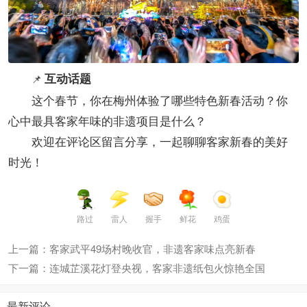
互动话题
📌
这个春节，你在梅州体验了哪些特色新春活动？你
心中最具客家年味的非遗项目是什么？
欢迎在评论区留言分享，一起聊聊客家新春的美好
时光！
路过
雷人
握手
鲜花
鸡蛋
上一篇：客家武平49场村晚收官，非遗客家味点亮新春
下一篇：连城芷溪花灯登央视，客家非遗纸包火惊艳全国
最新评论