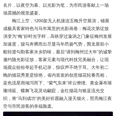
名片，以夜空为幕、以光影为笔，为市民游客献上一场
场震撼的视觉盛宴。
梅江上空，1200架无人机接连五晚升空展演，铺展
成极具客家特色与马年寓意的光影画卷：梅花次第绽放
演变为“梅”好时光字样，高铁穿过漩涡之门象征梅州发展
加速度，骏马奔腾而出尽显马年昂扬气势，围龙屋前小
船轻渡勾勒客家水乡韵味，最后“请到梅州过大年”的诚挚
邀约随光影绽放，客家元素与现代科技完美融合，让现
场观众纷纷举起手机记录，惊叹声不绝于耳。大年初二
晚的烟花秀更是惊艳，省内首发的创意烟花轮番亮相，
蓝色流星雨倾泻而下、“紫气东来”祥云缭绕、黄金瀑布璀
璨绵延、蝶舞飞花灵动翩跹，金红烟花与银蓝流光交
织，将“马到成功”的美好祈愿融入漫天烟火，照亮梅江夜
空与市民游客的幸福脸庞。