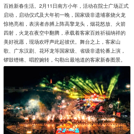
百姓新春生活。2月11日南方小年，活动在院士广场正式
启动，启动仪式及大年初一晚，国家级非遗埔寨烧火龙
惊艳亮相，表演者赤膊上阵高擎龙头，烟花怒放、火箭
四射，火龙在夜空中翻腾，承载着客家百姓祈福纳祥的
美好祝愿，现场欢呼声此起彼伏。舞台之上，客家山
歌、广东汉剧、花环龙等国家级、省级非遗轮番上演，
锣鼓铿锵、唱腔婉转，勾勒出最地道的客家新春图景。