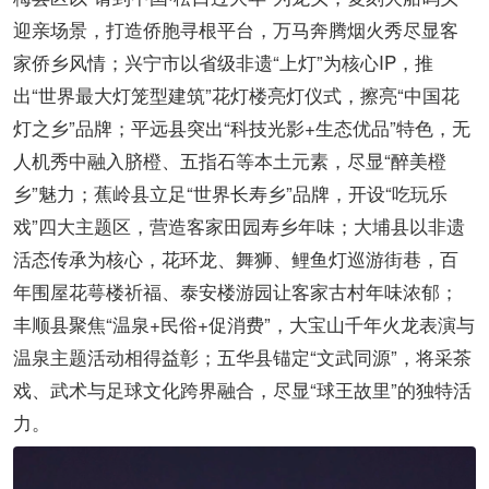
迎亲场景，打造侨胞寻根平台，万马奔腾烟火秀尽显客
家侨乡风情；兴宁市以省级非遗“上灯”为核心IP，推
出“世界最大灯笼型建筑”花灯楼亮灯仪式，擦亮“中国花
灯之乡”品牌；平远县突出“科技光影+生态优品”特色，无
人机秀中融入脐橙、五指石等本土元素，尽显“醉美橙
乡”魅力；蕉岭县立足“世界长寿乡”品牌，开设“吃玩乐
戏”四大主题区，营造客家田园寿乡年味；大埔县以非遗
活态传承为核心，花环龙、舞狮、鲤鱼灯巡游街巷，百
年围屋花萼楼祈福、泰安楼游园让客家古村年味浓郁；
丰顺县聚焦“温泉+民俗+促消费”，大宝山千年火龙表演与
温泉主题活动相得益彰；五华县锚定“文武同源”，将采茶
戏、武术与足球文化跨界融合，尽显“球王故里”的独特活
力。