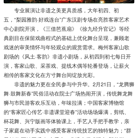
专业展演让非遗之美更具质感，大年初四、初
五，“梨园雅韵·好戏连台”广东汉剧专场在亮胜客家艺术
中心剧院开演，《三借芭蕉扇》《徐九经升官记》等经
典剧目在保留戏曲程式的基础上优化舞台呈现，兼顾老
戏迷的审美情怀与年轻观众的观赏需求。梅州客家山歌
剧场的《风土·客韵》非遗小剧场，从初四到初七每日开
演，客家山歌、采茶戏、提线木偶等轮番登场，让薪火
相传的客家文化在方寸舞台间绽放光彩。
非遗的魅力更在全民参与中升华。2月21日，“龙腾狮
舞·鼓舞新春”民俗活动在院士广场热闹开演，传统舞龙舞
狮与市民游客欢乐互动，年味拉满；中国客家博物馆
的“客家匠心传艺·非遗课堂迎春”活动场场爆满，剪纸、
杯花舞、兴宁版画等体验课上，手艺人手把手教学，亲
子家庭在动手实践中感受客家传统技艺的独特魅力；“群