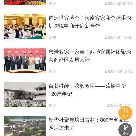
客乡
2026-3-25 21:03
锚定世客盛会！海南客家商会携手深
圳跨境电商开启新合作
要闻
2026-4-21 16:46
粤港客家一家亲！两地客属社团聚深
共商湾区发展大计
客乡
2026-4-30 13:02
百廿桂岭，弦歌双甲——蕉岭中学
120周年记
客乡
2026-5-2 16:01

菜单
新华社聚焦培田古村：800年客家庄
园活过来了

海报