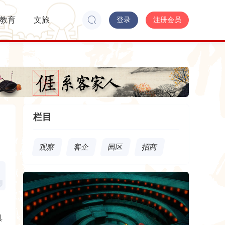
教育
文旅
登录
注册会员
栏目
观察
客企
园区
招商
具