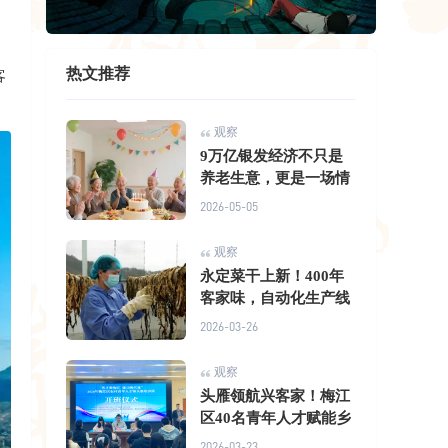
热文推荐
客
观察
9万亿银发经济不只是
养老生意，更是一场情
2026-05-05
观察
永定菜干上新！400年
客家味，自动化生产线
2026-03-26
观察
头雁领航兴客家！梅江
区40名青年人才赋能乡
2026-03-23