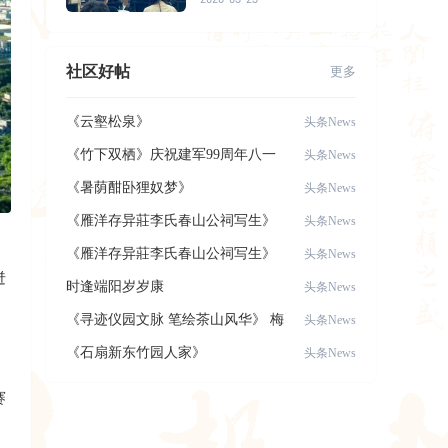
社区好帖
更多
《云壑松泉》
头条News
《竹下双栖》庆祝建军99周年八一
头条News
建军节，致
《暑荫酣卧狸奴梦》
头条News
《雁洋存异莊李氏春山公祠写生》
头条News
《雁洋存异莊李氏春山公祠写生》
头条News
迸
时逢端阳岁岁康
头条News
《寻迹仪园文脉 笔绘茶山风华》 梅
头条News
县区美术
《石扇新东竹园人家》
头条News
，
赛