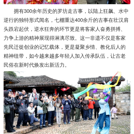
拥有300余年历史的罗坊走古事，以陆上狂飙、水中
逆行的独特形式闻名，七棚重达400余斤的古事在壮汉肩
头跌宕起伏，逆水狂奔的环节更是将客家人奋勇拼搏、
力争上游的精神展现得淋漓尽致。这一非遗不仅是客家
先民迁徙创业的记忆载体，更是凝聚乡情、教化后人的
精神纽带，如今越来越多年轻人加入传承队伍，让古老
民俗在新时代焕发出新活力。