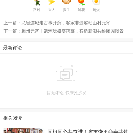
路过
雷人
握手
鲜花
鸡蛋
上一篇：龙岩连城走古事开演，客家非遗燃动山村元宵
下一篇：梅州元宵非遗潮玩盛宴落幕，客韵新潮共绘团圆图景
最新评论

暂无评论, 快来抢沙发
相关阅读
同根同心共奋进！省市饶平商会共筑