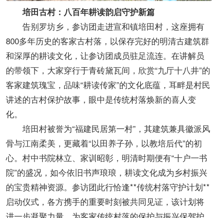
培田古村：八百年耕读韵启守护新篇
告别罗坊乡，参访团走进宣和镇培田村，这座拥有
800多年历史的客家古村落，以保存完好的明清古建筑群
和深厚的耕读文化，让参访团成员驻足流连。在讲解员
的带领下，大家穿行于青砖黛瓦间，欣赏“九厅十八井”的
客家建筑瑰宝，品味“耕读传家”的文化底蕴，耳畔是村民
讲述的古村保护故事，眼中是传统村落焕新的喜人变
化。
培田村被誉为“福建民居第一村”，其建筑兼具徽派风
骨与江南柔美，更藏着“以田养子孙，以教培后代”的初
心。村中书院林立、家训昭彰，明清时期便有“十户一书
院”的盛况，如今依旧书声琅琅，耕读文化成为乡村振兴
的宝贵精神资源。参访团此行恰逢**传统村落守护计划**
启动仪式，各方携手的重要时刻被共同见证，该计划将
进一步凝聚力量，为客家传统村落的保护与振兴保驾护