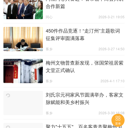
合作新篇
同心
2026-3-21 19:05
450件作品竞逐！“走汀州”主题歌词
征集评审圆满落幕
客乡
2026-3-27 14:50
梅州文物普查新发现，张国荣祖居紫
文堂正式确认
客乡
2026-4-1 17:10
刘氏宗元祠家风节圆满举办，客家文
脉赋能和美乡村振兴
客乡
2026-3-30 16:08

菜单
聚力"十五五"，百名客青齐聚梅州为