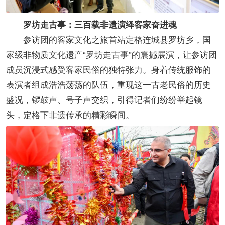
罗坊走古事：三百载非遗演绎客家奋进魂
参访团的客家文化之旅首站定格连城县罗坊乡，国
家级非物质文化遗产“罗坊走古事”的震撼展演，让参访团
成员沉浸式感受客家民俗的独特张力。身着传统服饰的
表演者组成浩浩荡荡的队伍，重现这一古老民俗的历史
盛况，锣鼓声、号子声交织，引得记者们纷纷举起镜
头，定格下非遗传承的精彩瞬间。