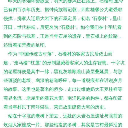
昨天的寒烟终会散去，明天的春风正在路上。石楼村
,
至今
已有四百余年历史。据钟氏族谱记载，四世桂馨公为避强邻
侵扰，携家人迁居大岩下的石屋定居，初名
“石寮村”，垦山
开田，世代耕耘，后更名为
“石楼村”。如今我们在十字坑看
到的石阶与残基，正是当年石屋的遗存，青石板上的纹路，
还留着拓荒者的足印
.
作为
“中国传统古村落”，石楼村的客家古民居依山而
建，“走马楼”“杠屋”
的形制里藏着客家人的生存智慧。十字坑
的老屋群便是其中一脉，黑瓦灰墙顺着山势层叠延展，与那
些斑驳的老墙、幽深的巷道呼应，每一道裂痕都在诉说岁月
的故事。这里也是著名的侨乡，走出过维他奶大王罗桂祥等
商界名流，老屋里的雕花木窗、南洋风格的构件，都在印证
着当年村民下南洋谋生、荣归故里建造大宅的历史。
站在十字坑的老树下望去，远处的大岩石屋遗址与眼前的
炊烟人家连成一片。那些枯瘦的冬树，其实是古村最鲜活的