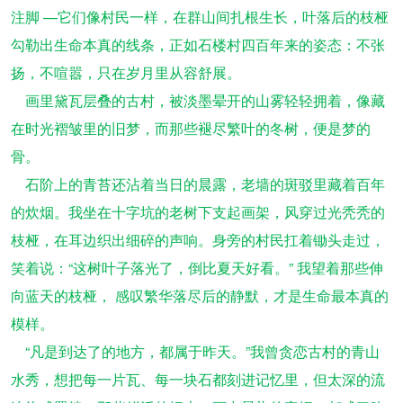
注脚
—它们像村民一样，在群山间扎根生长，叶落后的枝桠
勾勒出生命本真的线条，正如石楼村四百年来的姿态：不张
扬，不喧嚣，只在岁月里从容舒展。
画里黛瓦层叠的古村，被淡墨晕开的山雾轻轻拥着，像藏
在时光褶皱里的旧梦，而那些褪尽繁叶的冬树，便是梦的
骨。
石阶上的青苔还沾着当日的晨露，老墙的斑驳里藏着百年
的炊烟。我坐在十字坑的老树下支起画架，风穿过光秃秃的
枝桠，在耳边织出细碎的声响。身旁的村民扛着锄头走过，
笑着说：“这树叶子落光了，倒比夏天好看。”
我望着那些伸
向蓝天的枝桠，
感叹繁华落尽后的静默，才是生命最本真的
模样。
“凡是到达了的地方，都属于昨天。”我曾贪恋古村的青山
水秀，想把每一片瓦、每一块石都刻进记忆里，但太深的流