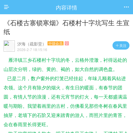
内容详情


《石楼古寨锁寒烟》石楼村十字坑写生 生宣
纸
汐海（疏影堂）
中级会员

关注

2026-2-7 18:15:16
雁洋镇三乡石楼村十字坑的冬，云格外澄澈，衬得远处的
山层次分明，绿的、黄的、褐的，如大自然的调色盘。
已是二月，数户窗外的灯笼已经挂起，年味儿顺着风钻进
衣领。这个月有除夕的烟火，有生日的暖面，有春节的团
圆，有情人节的浪漫，还有元宵节的灯火，每一天都盛满温
暖与期盼。我望着画里的古村，仿佛看见那些冬树在春风里
抽芽，老墙下的石阶又迎来踏青的游人，而照片里的青苔，
会在春雨里长得更旺。