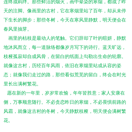
连终成羁绊。那些鲜活的烟火，画中晕染的寒烟，都成了昨
天的注脚。像画里的古村，它在寒烟里站了百年，却从未停
下生长的脚步；那些冬树，今天在寒风里静默，明天便会在
春风里抽芽。
画里的枯枝是最动人的笔触。它们辞却了叶的暄妍，静默
地沐风而立，每一道脉络都像岁月写下的诗行。蓝天旷远，
枝桠孤寂却自成风骨，在留白的纸面上勾勒出生命的轮廓。
就像这古村，历经百年风雨，依旧在寒烟里站成从容的姿
态；就像我们走过的路，那些看似荒芜的留白，终会在时光
里长出满树繁花。
愿在新的一年里，岁岁常欢愉，年年皆胜意；家人安康在
侧，万事顺意随行。不必贪恋昨日的寒烟，不必畏惧前路的
风霜，就像这古村的冬树，今天静默枝桠，明天便会满树繁
花。