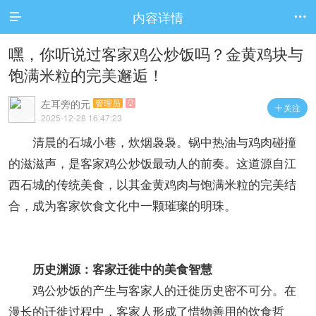
内容详情


嘿，你听说过客家鸡公炒饭吗？金黄鸡块与
饱满米粒的完美邂逅！
左耳旁的元
管理员

关注

2025-12-28 16:47:23
清晨的石城小巷，炊烟袅袅。锅中热油与鸡肉碰撞
的滋滋声，是客家鸡公炒饭最动人的前奏。这道源自江
西石城的传统美食，以其金黄鸡肉与饱满米粒的完美结
合，成为客家饮食文化中一颗璀璨的明珠。
历史渊源：客家迁徙中的美食智慧
鸡公炒饭的产生与客家人的迁徙历史密不可分。在
漫长的迁徙过程中，客家人形成了惜物善用的饮食哲