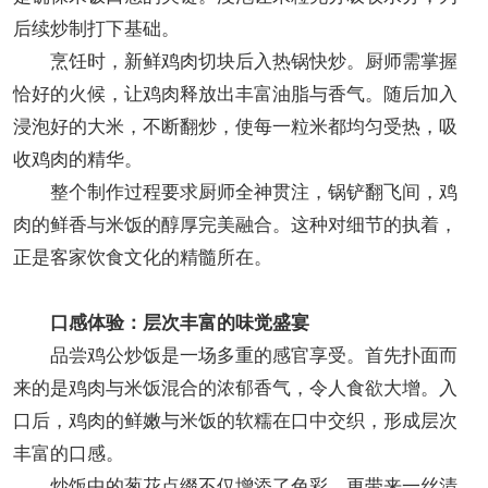
后续炒制打下基础。
烹饪时，新鲜鸡肉切块后入热锅快炒。厨师需掌握
恰好的火候，让鸡肉释放出丰富油脂与香气。随后加入
浸泡好的大米，不断翻炒，使每一粒米都均匀受热，吸
收鸡肉的精华。
整个制作过程要求厨师全神贯注，锅铲翻飞间，鸡
肉的鲜香与米饭的醇厚完美融合。这种对细节的执着，
正是客家饮食文化的精髓所在。
口感体验：层次丰富的味觉盛宴
品尝鸡公炒饭是一场多重的感官享受。首先扑面而
来的是鸡肉与米饭混合的浓郁香气，令人食欲大增。入
口后，鸡肉的鲜嫩与米饭的软糯在口中交织，形成层次
丰富的口感。
炒饭中的葱花点缀不仅增添了色彩，更带来一丝清