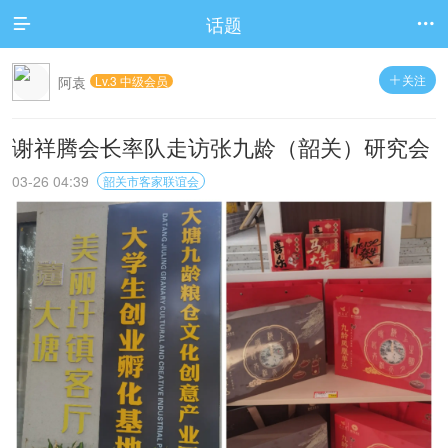
话题


关注
阿袁
Lv.3 中级会员

谢祥腾会长率队走访张九龄（韶关）研究会
03-26 04:39
韶关市客家联谊会