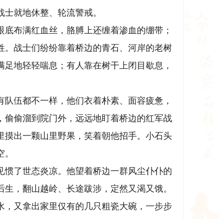
战士就地休整、轮流警戒。
眼底布满红血丝，胳膊上还缠着渗血的绷带；
姓。战士们纷纷靠着桥边的青石、河岸的老树
满足地轻轻喘息；有人靠在树干上闭目歇息，
有队伍都不一样，他们衣着朴素、面容疲惫，
，偷偷溜到院门外，远远地盯着桥边的红军战
里摸出一颗山里野果，笑着朝他招手。小石头
空。
见惯了世态炎凉。他望着桥边一群风尘仆仆的
后生，翻山越岭、长途跋涉，定然又渴又饿。
水，又拿出家里仅有的几只粗瓷大碗，一步步