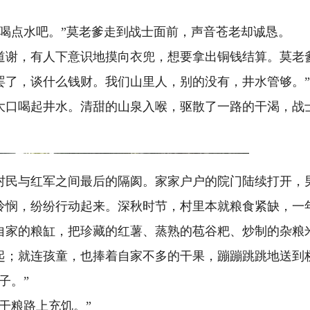
，喝点水吧。”莫老爹走到战士面前，声音苍老却诚恳。
道谢，有人下意识地摸向衣兜，想要拿出铜钱结算。莫老
罢了，谈什么钱财。我们山里人，别的没有，井水管够。
大口喝起井水。清甜的山泉入喉，驱散了一路的干渴，战
村民与红军之间最后的隔阂。家家户户的院门陆续打开，
怜悯，纷纷行动起来。深秋时节，村里本就粮食紧缺，一
自家的粮缸，把珍藏的红薯、蒸熟的苞谷粑、炒制的杂粮
起；就连孩童，也捧着自家不多的干果，蹦蹦跳跳地送到
子。”
干粮路上充饥。”