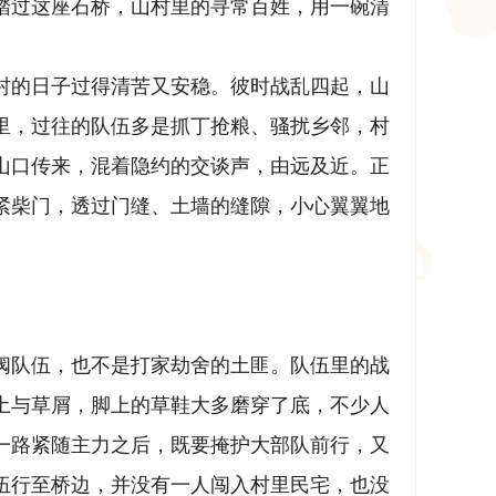
踏过这座石桥，山村里的寻常百姓，用一碗清
洞村的日子过得清苦又安稳。彼时战乱四起，山
里，过往的队伍多是抓丁抢粮、骚扰乡邻，村
山口传来，混着隐约的交谈声，由远及近。正
紧柴门，透过门缝、土墙的缝隙，小心翼翼地
阀队伍，也不是打家劫舍的土匪。队伍里的战
土与草屑，脚上的草鞋大多磨穿了底，不少人
一路紧随主力之后，既要掩护大部队前行，又
伍行至桥边，并没有一人闯入村里民宅，也没