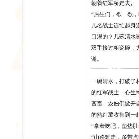
朝着红军桥走去。
“后生们，歇一歇
几名战士连忙起身
口渴的？几碗清水
双手接过粗瓷碗，
谢。
一碗清水，打破了
的红军战士，心生
吝啬。农妇们掀开
的熟红薯收集到一
“拿着吃吧，垫垫肚
“山路难走，多带点