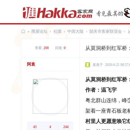
»
围屋论坛
›
社团
›
中国大陆
›
韶关市客家联谊会
›
客
从莫洞桥到红军桥
查看:
208
|
回复:
0
家
网
阿袁
发表于
2026-6-21 08:57:
从莫洞桥到红军桥
作者：温飞宇
粤北群山连绵，峰
架着一座青石板老
村里人更愿意唤它
43
4
244