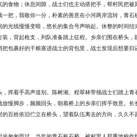
气的食物；休息间隙，战士们也主动搭把手，帮村民把被
我一把，我敬你一分，朴素的善意在小河两岸流转，青石
间的光线慢慢变暗，悠长的集合号声响起。休整的时间结
行装，背起枪支，列队准备踏上征程。乡亲们围在桥头，
悄把包裹好的干粮塞进战士的背包里，战士发现后想要归
头，挥着手高声道别。陈树湘、程翠林带领战士们踏上青
地放慢脚步，频频回头，朝着桥上的乡亲们挥手致意。长
村的百姓依旧伫立在桥头，望着队伍离去的方向，久久不
时光匆匆而过。当年的青石板石桥，被村里人郑重地称作红