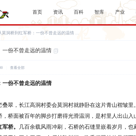
首页
资讯
百科
智库
产业
从莫洞桥到红军桥：一份不曾走远的温情 ...
：一份不曾走远的温情
00
|
查看全部
：一份不曾走远的温情
峦叠翠，长江高洞村委会莫洞村就静卧在这片青山褶皱里
桥，桥面被百年的脚步打磨得光滑温润，是村里人出山入
红军桥。
几百余载风雨冲刷，石桥的石缝里嵌着岁月，也藏