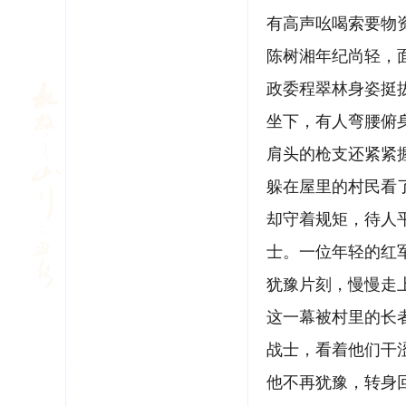
有高声吆喝索要物
陈树湘年纪尚轻，
政委程翠林身姿挺
坐下，有人弯腰俯
肩头的枪支还紧紧
躲在屋里的村民看
却守着规矩，待人
士。一位年轻的红
犹豫片刻，慢慢走
这一幕被村里的长
战士，看着他们干
他不再犹豫，转身