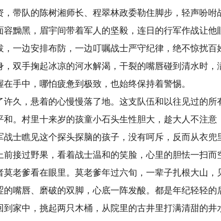
资，带队的陈树湘师长、程翠林政委勒住脚步，轻声吩咐
面容黝黑，眉宇间带着军人的坚毅，连日的行军作战让他
拔，一边安排布防，一边叮嘱战士严守纪律，绝不惊扰百
身，双手掬起冰凉的河水解渴，干裂的嘴唇碰到清水时，
握在手中，哪怕疲惫到极致，也始终保持着警惕。
了许久，悬着的心慢慢落了地。这支队伍和以往见过的所
平和。村里十来岁的孩童小石头生性胆大，趁大人不注意
军战士瞧见这个探头探脑的孩子，没有呵斥，反而从衣兜
上前接过野果，看着战士温和的笑脸，心里的胆怯一扫而
者莫老爹看在眼里。莫老爹年过六旬，一辈子扎根大山，
涩的嘴唇、磨破的双脚，心底一阵发酸。都是年纪轻轻的
回到家中，挑起两只木桶，从院里的古井里打满清甜的井