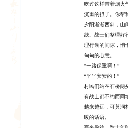
吃过这样带着烟火
沉重的担子。你帮
夕阳渐渐西斜，山
线。战士们整理好
理行囊的间隙，悄
甸甸的心意。
“一路保重啊！”
“平平安安的！”
村民们站在石桥两
有战士都不约而同
越来越远，可莫洞
暖的话语。
寒来暑往，数十年