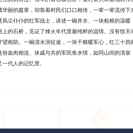
成华丽的篇章，却靠着村民们口口相传，一辈一辈流传下
述风尘仆仆的红军战士，讲述一碗井水、一块粗粮的温暖
河上的石桥，见证了烽火年代里最纯粹的温情。没有惊天
守望相助。一碗清水润征途，一块干粮暖军心，红三十四
这份血肉相连、休戚与共的军民鱼水情，如同山间的清泉
又一代人的记忆里。