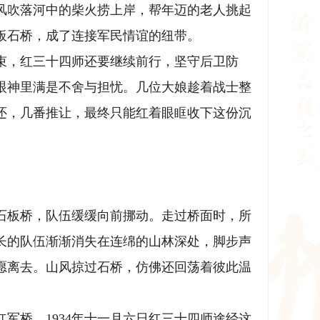
风吹落河中的柴火捞上岸，帮年迈的老人挑起
板石桥，成了连接军民情谊的纽带。
束，红三十四师还要继续前行，坚守后卫防
眼神里满是不舍与担忧。几位大娘趁着战士整
还，几番推让，最终只能红着眼眶收下这份沉
石板桥，队伍缓缓向前挪动。走过桥面时，所
长的队伍渐渐消失在连绵的山林深处，脚步声
愿离去。山风掠过石桥，仿佛还回荡着彼此温
军桥。1934年十一月六日红三十四师途经这