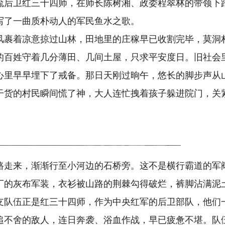
流后卫红三十四师，在师长陈树湘、政委程翠林的带领下
写了一曲质朴动人的军民鱼水之歌。
，山风裹着凉意掠过山林，田地里的庄稼早已收割完毕，莫
的百姓守着几分薄田、几间土屋，只求平安度日。旧社会
心里早早埋下了戒备。那日天刚过晌午，悠长的脚步声从
干货的村民瞬间慌了神，大人连忙拽着孩子躲进院门，关
路走来，渐渐行至小河边的石桥旁。这不是横行霸道的军
丁的灰布军装，衣衫被山路的荆棘勾得破烂，裤脚沾满泥
支队伍正是红三十四师，作为中央红军的后卫部队，他们
追不舍的敌人，连日奔袭、浴血作战，早已疲惫不堪。队