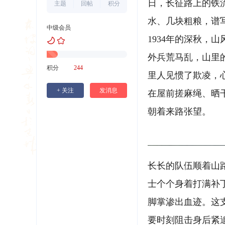
日，长征路上的铁
主题
回帖
积分
水、几块粗粮，谱
中级会员
1934年的深秋
外兵荒马乱，山里
积分
244
里人见惯了欺凌，
+ 关注
发消息
在屋前搓麻绳、晒
朝着来路张望。
长长的队伍顺着山
士个个身着打满补
脚掌渗出血迹。这
要时刻阻击身后紧