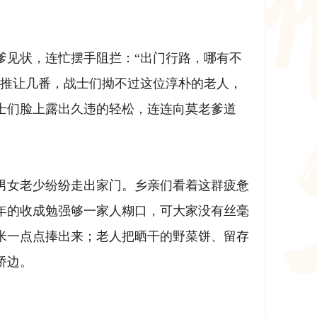
爹见状，连忙摆手阻拦：“出门行路，哪有不
”推让几番，战士们拗不过这位淳朴的老人，
士们脸上露出久违的轻松，连连向莫老爹道
男女老少纷纷走出家门。乡亲们看着这群疲惫
年的收成勉强够一家人糊口，可大家没有丝毫
米一点点捧出来；老人把晒干的野菜饼、留存
桥边。