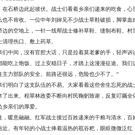
，在石桥边此起彼伏。战士们看着乡亲们递来的吃食，心
么也不肯收。一位中年刘婶见不少战士草鞋破损，脚掌血
桥边的空地上，一针一线帮战士修补草鞋、缝制布鞋。村
士清理伤口、敷上药草。
亲们中间，没有官腔大话，只是拉着莫老爹的手，轻声诉
都能吃上饱饭、过上安稳日子，才踏上这漫漫征途。我们
住主力部队的安全。前路还很远，危险也少不了。”
亲们明白了这支队伍的不易。大家看着这些舍生忘死的战
拿了出来。程翠林政委不断向村民鞠躬致谢，反复叮嘱全
负乡亲们的厚爱。
往，暖意融融。红军战士接过百姓递来的干粮与清水，百
贴近。有年轻的小战士捧着温热的苞谷粑，眼眶微微泛红