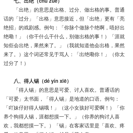
七、出绝（chū zuē）
「出绝」的意思是出格、过分、做出格的事。普通
话的「过分」「出格」意思接近，但「出绝」更有「亮
绝招」的戏剧感。例句：「你脉个做脉个绝啊，唔好出
绝嘞！」（你干什么干什么，别做出格的事！）「涯就
知佢会出绝，果然来了。」（我就知道他会出格，果然
来了。）这个词还常见于骂人：「出绝嘞你！」（你太
过分了！）
八、得人锡（dé yín xiē）
「得人锡」的意思是可爱、讨人喜欢。普通话的
「可爱」太书面，「得人锡」是地道的口语。例句：
「吖妹仔好得人锡哦！」（这小女孩好可爱啊！）「你
养个狗得人锡，涯都想摸一下。」（你养的狗讨人喜
欢，我都想摸一下。）「锡」在客家话里是「喜欢、疼