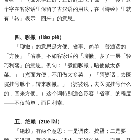
个字在客家话里保留了古汉语的用法，在《诗经》里就
有「转」表示「回来」的意思。
四、聊撇（liáo piē）
「聊撇」的意思是方便、省事、简单。普通话的
「方便」「省事」不如客家话的「聊撇」多了一层「轻
巧利落」的意思。例句：「煮面聊撇，唔使做太多
菜。」（煮面方便，不用做太多菜。）「阿婆话，去医
院挂号脉个，转来聊撇。」（婆婆说，去医院挂号什么
的，回来方便。）这个词特别适合形容「省事」的程度
——不仅简单，而且利索。
五、绝赖（zuē lài）
「绝赖」有两个意思：一是调皮、捣蛋；二是耍
赖、不讲理。普通话的「调皮」不够传神，「耍赖」又