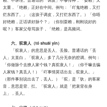
太重，「绝赖」正好在中间。例句：「吖鬼绝赖，又打
烂东西了。」（这孩子调皮，又打烂东西了。）「你唔
好绝赖，正话讲好脉个？」（你别耍赖，刚刚说好的
呢？）客家父母骂孩子，「绝赖」是高频词。
六、驼衰人（tó shuāi yín）
「驼衰人」的意思是丢人、丢脸。普通话的「丢
人」太直白，「驼衰人」多了几分无奈的腔调。例句：
「你做脉个去撩人家个钱？真驼衰人！」（你干嘛去骗
人家钱？真丢人！）「吖事情莫话出去，驼衰人。」
（那件事别说出去了，丢人。）「驼」是「驮」的客家
音，意思是背、扛。「驼衰人」就是「把衰背在身
上」，丢人。