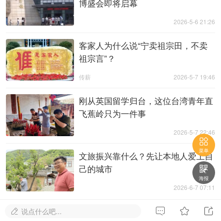
博盛会即将启幕
2026-5-6 21:26
客家人为什么说“宁卖祖宗田，不卖
祖宗言”？
传薪
2026-5-7 19:46
刚从英国留学归台，这位台湾青年直
飞蕉岭只为一件事
2026-5-7 22:46

菜单
文旅振兴靠什么？先让本地人爱上自
己的城市

海报
2026-6-7 07:11



说点什么吧...
