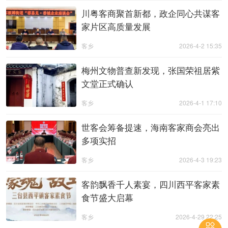
川粤客商聚首新都，政企同心共谋客
家片区高质量发展
客乡
2026-4-2 15:35
梅州文物普查新发现，张国荣祖居紫
文堂正式确认
客乡
2026-4-1 17:10
世客会筹备提速，海南客家商会亮出
多项实招
客乡
2026-4-3 19:23
客韵飘香千人素宴，四川西平客家素
食节盛大启幕
客乡
2026-4-29 22:25
