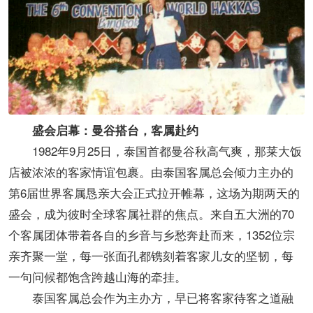
盛会启幕：曼谷搭台，客属赴约
1982年9月25日，泰国首都曼谷秋高气爽，那莱大饭
店被浓浓的客家情谊包裹。由泰国客属总会倾力主办的
第6届世界客属恳亲大会正式拉开帷幕，这场为期两天的
盛会，成为彼时全球客属社群的焦点。来自五大洲的70
个客属团体带着各自的乡音与乡愁奔赴而来，1352位宗
亲齐聚一堂，每一张面孔都镌刻着客家儿女的坚韧，每
一句问候都饱含跨越山海的牵挂。
泰国客属总会作为主办方，早已将客家待客之道融