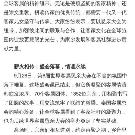
全球客属的精神纽带。无论是硬颈坚韧的客家精神，还
是崇文重教、耕读传家的优良传统，都需要一代又一代
客家儿女坚守与传承。大家纷纷表示，要以恳亲大会为
纽带，加强彼此间的联系与合作，让客家文化在全球范
围内绽放更耀眼的光芒，为家乡发展和客属社群进步贡
献力量。
薪火相传：盛会落幕，情谊永续
9月26日，第6届世界客属恳亲大会在不舍的氛围中
落下帷幕。这场盛会虽已结束，但它所凝聚的客属情谊
却愈发浓厚。70个客属团体、1352位宗亲，用相聚书写
了团圆的故事，用交流筑牢了联结的桥梁。泰国客属总
会的精心筹备，让全球客属看到了客家社群的凝聚力，
也为后续世界客属恳亲大会的举办奠定了坚实基础。
离场时，宗亲们相互道别，约定再聚之期，乡音里