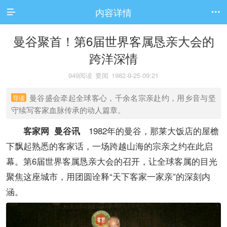
内容详情


曼谷聚首！第6届世界客属恳亲大会的
跨洋深情
949阅读
要闻
1982-9-25 09:21
曼谷盛会牵起全球客心，千余名宗亲赴约，用乡音与坚
导读
守续写客家血脉传承的动人篇章。
1982年的曼谷，那莱大饭店的屋檐
客家网 曼谷讯
下飘起熟悉的客家话，一场跨越山海的宗亲之约在此启
幕。第6届世界客属恳亲大会的召开，让全球客属的目光
聚焦这座城市，用团圆诠释“天下客家一家亲”的深刻内
涵。