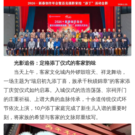
光影追俗：定格添丁仪式的客家韵味
当天上午，客家文化城内外锣鼓喧天、祥龙舞动，
一场主题为“瑞启初九添丁喜，族承千秋績錦章”的客家添
丁庆贺仪式如约启幕。入城仪式的浩浩荡荡、宗祠开门
的庄重祈福、上谱大典的血脉传承，十余道传统仪式环
节依次上演，10户添丁家庭完成了新生儿入谱的重要时
刻，将家族的希望与客家的文脉郑重续写。