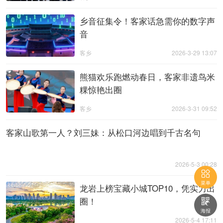
乡音征集令！客家话急需你的数字声
音
客乡
2026-3-29 13:07
熊猫欢乐跑燃动春日，客家非遗鸟米
粿惊艳出圈
客乡
2026-3-31 09:52
客家山歌第一人？刘三妹：从松口河边唱到千古名句
2026-5-3 00:28

菜单
龙岩上榜宝藏小城TOP10，凭实力出
圈！

海报
2026-5-4 17:11