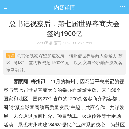
内容详情


总书记视察后，第七届世界客商大会
签约1900亿
2789阅读
要闻
2025-11-26 17:11
总书记视察寄望加速发展，梅州借世界客商大会聚力“苏
导读
区+湾区”，签约投资超1900亿元，以人文与经济融合激发客
家新动能。
11月的梅州，因习近平总书记的视
客家网 梅州讯
察与第七届世界客商大会的举办而熠熠生辉。来自38个
国家和地区、国内27个省市的1200余名客商齐聚客都，
围绕“聚全球客商助高质量发展”主题，共商合作、共谋发
展。大会通过招商推介、项目动工、火炬传递等十余场
活动，展现梅州构建“3458”现代产业体系的决心，为苏区