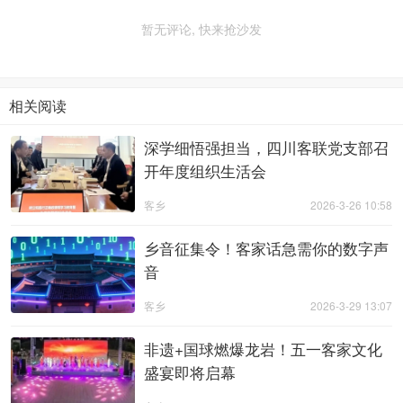
暂无评论, 快来抢沙发
相关阅读
深学细悟强担当，四川客联党支部召
开年度组织生活会
客乡
2026-3-26 10:58
乡音征集令！客家话急需你的数字声
音
客乡
2026-3-29 13:07
非遗+国球燃爆龙岩！五一客家文化
盛宴即将启幕