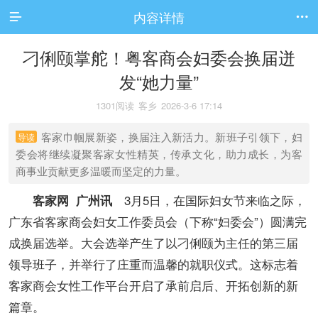
内容详情


刁俐颐掌舵！粤客商会妇委会换届迸
发“她力量”
1301阅读
客乡
2026-3-6 17:14
客家巾帼展新姿，换届注入新活力。新班子引领下，妇
导读
委会将继续凝聚客家女性精英，传承文化，助力成长，为客
商事业贡献更多温暖而坚定的力量。
3月5日，在国际妇女节来临之际，
客家网 广州讯
广东省客家商会妇女工作委员会（下称“妇委会”）圆满完
成换届选举。大会选举产生了以刁俐颐为主任的第三届
领导班子，并举行了庄重而温馨的就职仪式。这标志着
客家商会女性工作平台开启了承前启后、开拓创新的新
篇章。