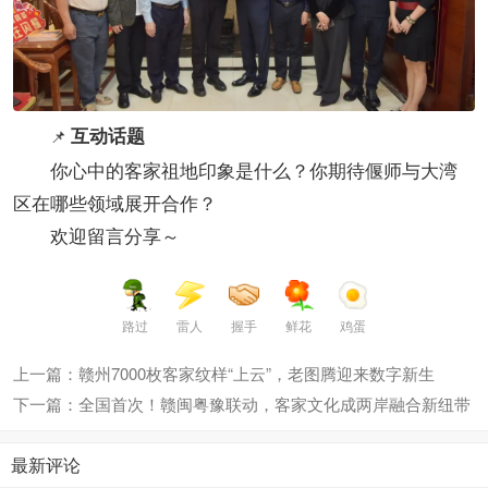
互动话题
📌
你心中的客家祖地印象是什么？你期待偃师与大湾
区在哪些领域展开合作？
欢迎留言分享～
路过
雷人
握手
鲜花
鸡蛋
上一篇：赣州7000枚客家纹样“上云”，老图腾迎来数字新生
下一篇：全国首次！赣闽粤豫联动，客家文化成两岸融合新纽带
最新评论