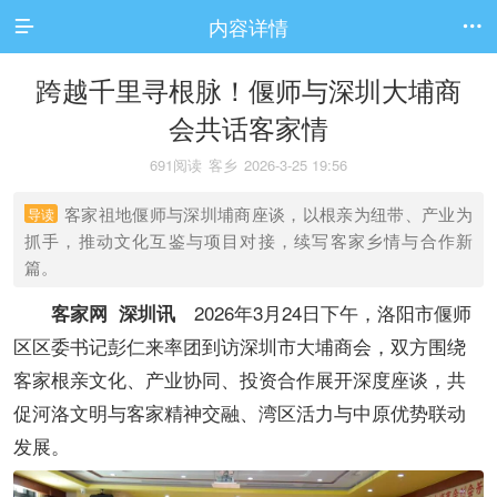
内容详情


跨越千里寻根脉！偃师与深圳大埔商
会共话客家情
691阅读
客乡
2026-3-25 19:56
客家祖地偃师与深圳埔商座谈，以根亲为纽带、产业为
导读
抓手，推动文化互鉴与项目对接，续写客家乡情与合作新
篇。
2026年3月24日下午，洛阳市偃师
客家网 深圳讯
区区委书记彭仁来率团到访深圳市大埔商会，双方围绕
客家根亲文化、产业协同、投资合作展开深度座谈，共
促河洛文明与客家精神交融、湾区活力与中原优势联动
发展。