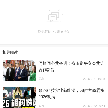

暂无评论, 快来抢沙发
相关阅读
同根同心共奋进！省市饶平商会共筑
合作新篇
同心
2026-3-21 19:05
领跑科技实业新能源，56位客商霸榜
2026胡润
客乡
2026-3-22 09:54