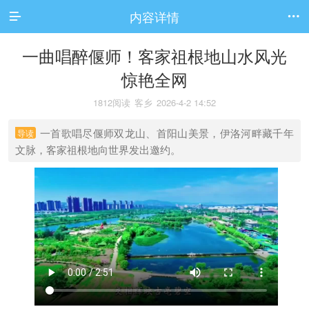
内容详情


一曲唱醉偃师！客家祖根地山水风光
惊艳全网
1812阅读
客乡
2026-4-2 14:52
一首歌唱尽偃师双龙山、首阳山美景，伊洛河畔藏千年
导读
文脉，客家祖根地向世界发出邀约。