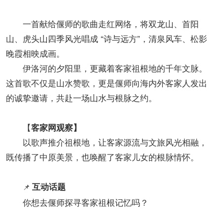
一首献给偃师的歌曲走红网络，将双龙山、首阳
山、虎头山四季风光唱成 “诗与远方”，清泉风车、松影
晚霞相映成画。
伊洛河的夕阳里，更藏着客家祖根地的千年文脉。
这首歌不仅是山水赞歌，更是偃师向海内外客家人发出
的诚挚邀请，共赴一场山水与根脉之约。
【
客家网观察】
以歌声推介祖根地，让客家源流与文旅风光相融，
既传播了中原美景，也唤醒了客家儿女的根脉情怀。
互动话题
📌
你想去偃师探寻客家祖根记忆吗？