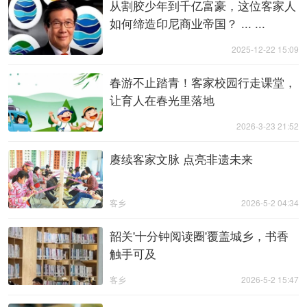
从割胶少年到千亿富豪，这位客家人
如何缔造印尼商业帝国？ ... ...
2025-12-22 15:09
春游不止踏青！客家校园行走课堂，
让育人在春光里落地
2026-3-23 21:52
赓续客家文脉 点亮非遗未来
客乡
2026-5-2 04:34
韶关'十分钟阅读圈'覆盖城乡，书香
触手可及
客乡
2026-5-2 15:47