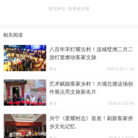
暂无评论, 快来抢沙发
相关阅读
八百年宋灯耀古村！连城璧洲二月二
游灯笼燃动客家文脉
客乡
2026-3-23 11:34
艺术赋能客家乡村！大埔北塘这场创
作展点亮文旅新名片
客乡
2026-5-2 22:56
兴宁《星耀村志》首发！刷新客家侨
乡文化记忆
客乡
2026-5-4 22:27