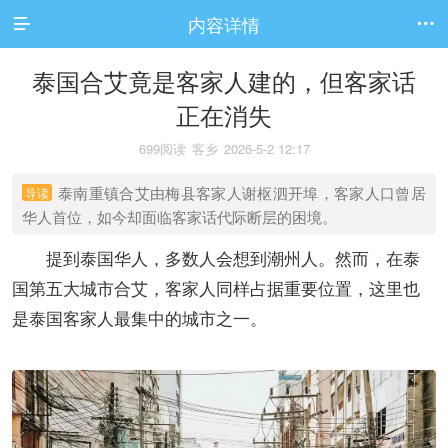
内容详情


泰国合艾竟是客家人建的，但客家话
正在消失
699阅读
客乡
2026-5-2 12:17
泰南重镇合艾由梅县客家人谢枢泗开埠，客家人口曾居
导读
华人首位，如今却面临客家话代际断层的困境。
提到泰国华人，多数人会想到潮州人。然而，在泰
国第五大城市合艾，客家人同样占据重要位置，这里也
是泰国客家人最集中的城市之一。