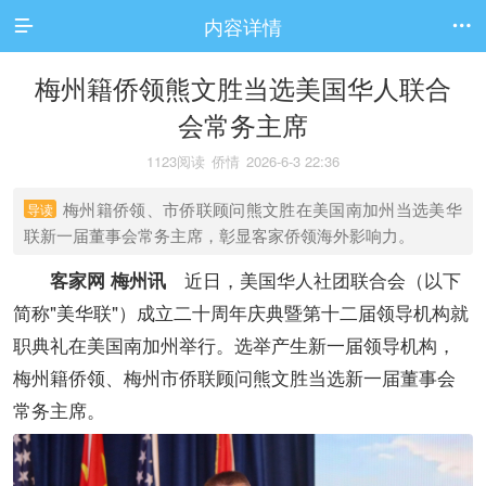
内容详情


梅州籍侨领熊文胜当选美国华人联合
会常务主席
1123阅读
侨情
2026-6-3 22:36
梅州籍侨领、市侨联顾问熊文胜在美国南加州当选美华
导读
联新一届董事会常务主席，彰显客家侨领海外影响力。
近日，美国华人社团联合会（以下
客家网 梅州讯
简称"美华联"）成立二十周年庆典暨第十二届领导机构就
职典礼在美国南加州举行。选举产生新一届领导机构，
梅州籍侨领、梅州市侨联顾问熊文胜当选新一届董事会
常务主席。