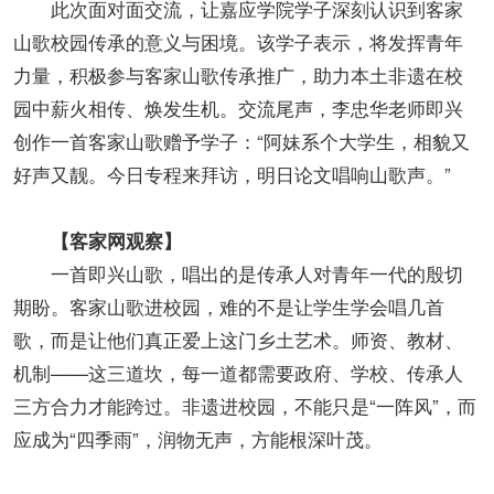
此次面对面交流，让嘉应学院学子深刻认识到客家
山歌校园传承的意义与困境。该学子表示，将发挥青年
力量，积极参与客家山歌传承推广，助力本土非遗在校
园中薪火相传、焕发生机。交流尾声，李忠华老师即兴
创作一首客家山歌赠予学子：“阿妹系个大学生，相貌又
好声又靓。今日专程来拜访，明日论文唱响山歌声。”
【客家网观察】
一首即兴山歌，唱出的是传承人对青年一代的殷切
期盼。客家山歌进校园，难的不是让学生学会唱几首
歌，而是让他们真正爱上这门乡土艺术。师资、教材、
机制——这三道坎，每一道都需要政府、学校、传承人
三方合力才能跨过。非遗进校园，不能只是“一阵风”，而
应成为“四季雨”，润物无声，方能根深叶茂。