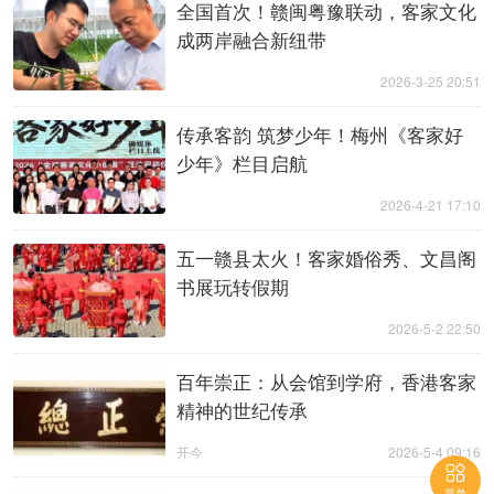
全国首次！赣闽粤豫联动，客家文化
成两岸融合新纽带
2026-3-25 20:51
传承客韵 筑梦少年！梅州《客家好
少年》栏目启航
2026-4-21 17:10
五一赣县太火！客家婚俗秀、文昌阁
书展玩转假期
2026-5-2 22:50
百年崇正：从会馆到学府，香港客家
精神的世纪传承
开今
2026-5-4 09:16

菜单