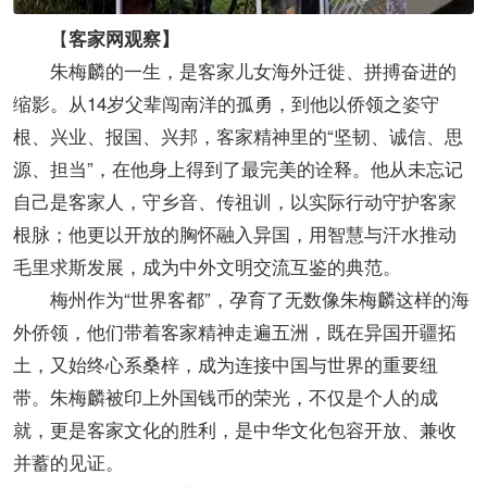
【
客家网观察】
朱梅麟的一生，是客家儿女海外迁徙、拼搏奋进的
缩影。从14岁父辈闯南洋的孤勇，到他以侨领之姿守
根、兴业、报国、兴邦，客家精神里的“坚韧、诚信、思
源、担当”，在他身上得到了最完美的诠释。他从未忘记
自己是客家人，守乡音、传祖训，以实际行动守护客家
根脉；他更以开放的胸怀融入异国，用智慧与汗水推动
毛里求斯发展，成为中外文明交流互鉴的典范。
梅州作为“世界客都”，孕育了无数像朱梅麟这样的海
外侨领，他们带着客家精神走遍五洲，既在异国开疆拓
土，又始终心系桑梓，成为连接中国与世界的重要纽
带。朱梅麟被印上外国钱币的荣光，不仅是个人的成
就，更是客家文化的胜利，是中华文化包容开放、兼收
并蓄的见证。