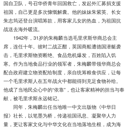
国自卫队，号召华侨青年回国救亡，发起外汇募捐支援
祖国，自己更是多次慷慨解囊。他的妹妹朱紫英、长女
朱志筠还登台演唱筹款，用客家儿女的热血，为祖国抗
战送去海外暖流。
1942年，31岁的朱梅麟当选毛里求斯华商总会主
席，连任十年。彼时二战正酣，英国商船遭德国潜艇袭
击，毛里求斯物资断绝、食品危机爆发，百姓陷入饥
寒。作为当地食品行业的领军者，朱梅麟带领华商总会
配合政府建立物资配给制度，亲自统筹粮食供应，让每
一个毛里求斯人在五年战火中都能得到充足食物补给。
他成了当地民众心中的“依靠”，也让客家精神的担当与奉
献，被毛里求斯永远铭记。
同年，朱梅麟出任当地唯一中文出版物《中华日
报》社长，以笔墨为桥，传递祖国讯息、凝聚华人力
量，更让客家文化与中华文化在当地落地生根，成为海