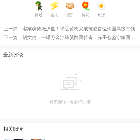
路过
雷人
握手
鲜花
鸡蛋
上一篇：客家魂铸淞沪血！平远黄梅兴成抗战首位殉国高级将领
下一篇：胡文虎：一罐万金油铸就跨国传奇，赤子心坚守家国情怀
最新评论

暂无评论, 快来抢沙发
相关阅读