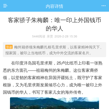
内容详情


客家骄子朱梅麟：唯一印上外国钱币
的华人
5446阅读
亲贤
2026-2-28 15:36
梅州籍侨领朱梅麟扎根毛里求斯，以客家精神闯天下、
导读
报家国，被印上当地纸币，成为中外交流的客家名片。
在印度洋岛国毛里求斯，25卢比纸币上印着一张熟
悉的东方面孔——祖籍梅州的朱梅麟。这位客家裔侨
领，以坚韧的客家精神在异国开疆拓土，既守护了客家
根脉，又为毛里求斯发展倾尽心力，成为唯一被印上外
国钱币的华人，书写了客家儿女的海外传奇。