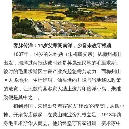
客脉传洋：14岁父辈闯南洋，乡音未改守根魂
1887年，14岁的朱维勋（朱梅麟父亲）从梅州梅县
出发，漂洋过海抵达彼时还是英属殖民地的毛里求斯。
彼时的毛里求斯因甘蔗产业兴起急需劳动力，而梅州山
区人多地少、生计维艰，汕头港的开埠与当地移民政策
的放宽，让无数梅县客家人踏上这片印度洋小岛，朱维
勋便是其中之一。
初到异国，朱维勋凭着客家人“硬颈”的坚韧，从摆小
摊、开杂货店做起，在蒙山糖业旁扎根立足，1918年跻
身毛里求斯华人商会。他始终坚守客家祖训，要求家中