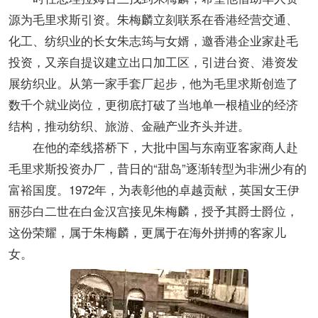
源为毛里求斯引资。朱梅麟立刻联系在香港经营交通、
化工、纺织业的长女朱志筠与女婿，邀香港企业家赴毛
投资，又亲自提议建立出口加工区，引进台资、港资发
展纺织业。从第一家手套厂起步，他为毛里求斯创造了
数千个就业岗位，更彻底打破了当地单一根植业的经济
结构，推动纺织、旅游、金融产业齐头并进。
在他的牵线搭桥下，大批中国与东南亚客家商人赴
毛里求斯投资办厂，昔日的“甜岛”逐渐转型为非洲少有的
富裕国度。1972年，为表彰他的卓越贡献，英国女王伊
丽莎白二世在白金汉宫接见朱梅麟，授予其爵士爵位，
这份荣耀，属于朱梅麟，更属于在海外拼搏的客家儿
女。