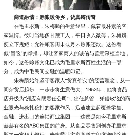
商道融情：赊账暖侨乡，货真铸传奇
在毛里求斯，朱梅麟的生意经里，藏着最朴素的客
家温情。彼时当地多甘蔗工人，平日收入微薄，朱梅麟
便立下规矩：允许顾客周末或月末赊账还款。这份看
似“冒险”的举措，却让客家商人的诚信与善意深植当地，
如今，这份赊账文化已成为毛里求斯百姓生活的一部
分，成为中毛民间交融的温暖印记。
朱梅麟始终坚守客家人“货真价实”的经营理念，从一
间杂货店起步，一步步将生意做大。1952年，他将食品
店升级为“洲应有限责任公司”，出任总管，凭借敏锐的商
业眼光与稳扎稳打的客家作风，迅速建立起覆盖零售、
金融、进出口的连锁商业集团——这便是如今毛里求斯
赫赫有名的ABC集团的前身。从食品零售到创办毛里求
斯第一家华人银行，朱梅麟让客家商道在印度洋畔绽放