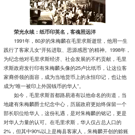
荣光永续：纸币印英名，客魂照远洋
1991年，80岁的朱梅麟在毛里求斯逝世，他用一生
践行了客家儿女“开拓进取、思源感恩”的精神。1998年，
为纪念他对毛里求斯经济、社会发展的不朽贡献，毛里
求斯政府发行印有朱梅麟头像的25卢比纸币，让这位客
家裔侨领的面容，成为当地货币上的永恒印记，也让他
成为“唯一被印上外国钱币的华人”。
如今，毛里求斯首都路易港有以他命名的街道，当
地建有朱梅麟爵士纪念中心，历届政府更始终保留一个
部长职位给华人，这份礼遇，是对朱梅麟的铭记，更是
对华人力量的认可。在毛里求斯，华人仅占总人口的
2%，但其中90%以上是梅县客家人，朱梅麟开创的赊账