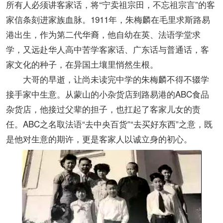
所有人必须讲客家话，将“宁卖祖宗田，不忘祖宗言”的客
家信条刻进家族血脉。1911年，朱梅麟在毛里求斯路易
港出生，作为第二代华裔，他自幼在英、法语学堂求
学，又远赴华人高中苦学客家话、广东话与普通话，客
家文化的种子，在异国土壤里悄然生根。
大哥的早逝，让尚未读完中学的朱梅麟不得不辍学
接手家中生意。从蒙山的小杂货店到路易港的ABC食品
杂货店，他接过父辈的担子，也扛起了客家儿女的责
任。ABC之名取法语“去中央百货”“去买好东西”之意，既
是他对生意的期许，更是客家人以诚立身的初心。