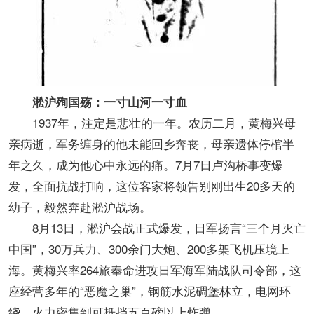
淞沪殉国殇：一寸山河一寸血
1937年，注定是悲壮的一年。农历二月，黄梅兴母
亲病逝，军务缠身的他未能回乡奔丧，母亲遗体停棺半
年之久，成为他心中永远的痛。7月7日卢沟桥事变爆
发，全面抗战打响，这位客家将领告别刚出生20多天的
幼子，毅然奔赴淞沪战场。
8月13日，淞沪会战正式爆发，日军扬言“三个月灭亡
中国”，30万兵力、300余门大炮、200多架飞机压境上
海。黄梅兴率264旅奉命进攻日军海军陆战队司令部，这
座经营多年的“恶魔之巢”，钢筋水泥碉堡林立，电网环
绕，火力密集到可抵挡五百磅以上炸弹。