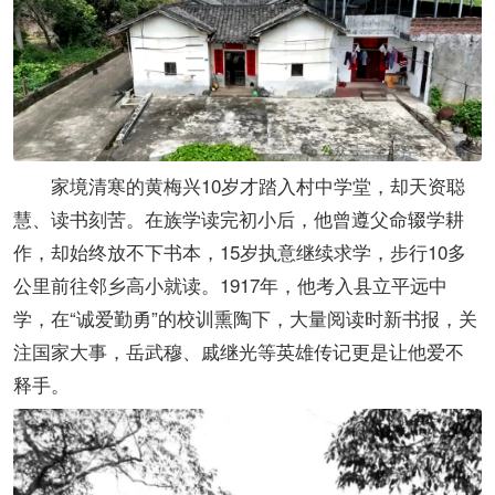
家境清寒的黄梅兴10岁才踏入村中学堂，却天资聪
慧、读书刻苦。在族学读完初小后，他曾遵父命辍学耕
作，却始终放不下书本，15岁执意继续求学，步行10多
公里前往邻乡高小就读。1917年，他考入县立平远中
学，在“诚爱勤勇”的校训熏陶下，大量阅读时新书报，关
注国家大事，岳武穆、戚继光等英雄传记更是让他爱不
释手。