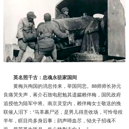
英名照千古：忠魂永驻家国间
黄梅兴殉国的消息传来，举国同悲。88师师长孙元
良痛哭失声，蒋介石致电慰勉其遗孀赖伴梅，国民政府
追授他为陆军中将。南京灵堂内，赖伴梅女士敬送的挽
联催人泪下：“马革裹尸还，是男儿得意收场，可怜母殁
半年，瞑目尚多身后事；鹃声啼血尽，恸夫子招魂不
返，最苦孤生匝月，伤心犹剩未亡人。”