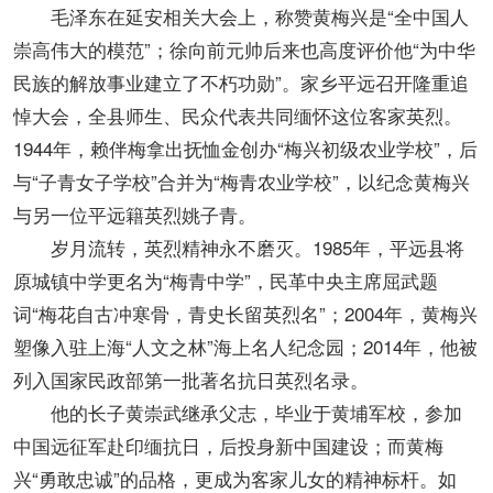
毛泽东在延安相关大会上，称赞黄梅兴是“全中国人
崇高伟大的模范”；徐向前元帅后来也高度评价他“为中华
民族的解放事业建立了不朽功勋”。家乡平远召开隆重追
悼大会，全县师生、民众代表共同缅怀这位客家英烈。
1944年，赖伴梅拿出抚恤金创办“梅兴初级农业学校”，后
与“子青女子学校”合并为“梅青农业学校”，以纪念黄梅兴
与另一位平远籍英烈姚子青。
岁月流转，英烈精神永不磨灭。1985年，平远县将
原城镇中学更名为“梅青中学”，民革中央主席屈武题
词“梅花自古冲寒骨，青史长留英烈名”；2004年，黄梅兴
塑像入驻上海“人文之林”海上名人纪念园；2014年，他被
列入国家民政部第一批著名抗日英烈名录。
他的长子黄崇武继承父志，毕业于黄埔军校，参加
中国远征军赴印缅抗日，后投身新中国建设；而黄梅
兴“勇敢忠诚”的品格，更成为客家儿女的精神标杆。如