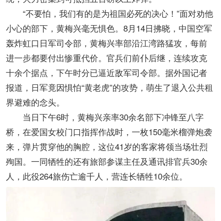
“不要怕，我们有的是为祖国必死的决心！”面对劝他
小心的部下，黄梅兴毫无惧色。8月14日拂晓，中国空军
轰炸虹口日军司令部，黄梅兴率部沿江湾路猛攻，每前
进一步都要付出惨重代价。官兵们前仆后继，连续攻克
十余个据点，下午时分已逼近敌军司令部。据外国记者
报道，日军竟因惧怕“黄老虎”的攻势，萌生了退入公共租
界避难的念头。
当日下午6时，黄梅兴亲率30余名部下冲锋至八字
桥，在爱国女校门口指挥作战时，一枚150毫米榴弹炮袭
来，弹片贯穿他的胸腔，这位41岁的客家将领当场壮烈
殉国。一同牺牲的还有旅部参谋主任及通讯排官兵30余
人，此役264旅伤亡逾千人，营连长牺牲10余位。