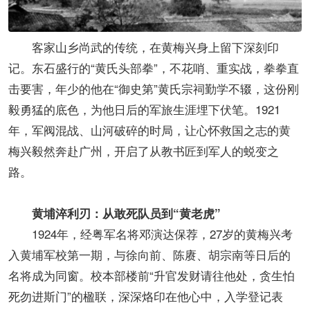
客家山乡尚武的传统，在黄梅兴身上留下深刻印
记。东石盛行的“黄氏头部拳”，不花哨、重实战，拳拳直
击要害，年少的他在“御史第”黄氏宗祠勤学不辍，这份刚
毅勇猛的底色，为他日后的军旅生涯埋下伏笔。1921
年，军阀混战、山河破碎的时局，让心怀救国之志的黄
梅兴毅然奔赴广州，开启了从教书匠到军人的蜕变之
路。
黄埔淬利刃：从敢死队员到“黄老虎”
1924年，经粤军名将邓演达保荐，27岁的黄梅兴考
入黄埔军校第一期，与徐向前、陈赓、胡宗南等日后的
名将成为同窗。校本部楼前“升官发财请往他处，贪生怕
死勿进斯门”的楹联，深深烙印在他心中，入学登记表