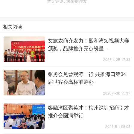
暂无评论, 快来抢沙发
相关阅读
文旅农商齐发力！熙和湾短视频大赛
颁奖，品牌推介亮点纷呈 ...
2026-4-25 17:33
张勇会见曾观涛一行 共推海口第34
届世客会高标准筹办
2026-4-30 15:37
客融湾区聚英才！梅州深圳招商引才
推介会圆满举行
2026-5-1 08:05