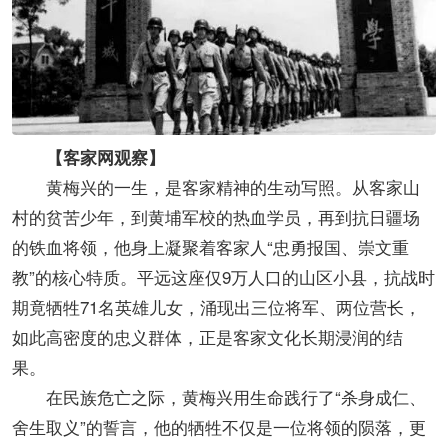
【客家网观察】
黄梅兴的一生，是客家精神的生动写照。从客家山
村的贫苦少年，到黄埔军校的热血学员，再到抗日疆场
的铁血将领，他身上凝聚着客家人“忠勇报国、崇文重
教”的核心特质。平远这座仅9万人口的山区小县，抗战时
期竟牺牲71名英雄儿女，涌现出三位将军、两位营长，
如此高密度的忠义群体，正是客家文化长期浸润的结
果。
在民族危亡之际，黄梅兴用生命践行了“杀身成仁、
舍生取义”的誓言，他的牺牲不仅是一位将领的陨落，更