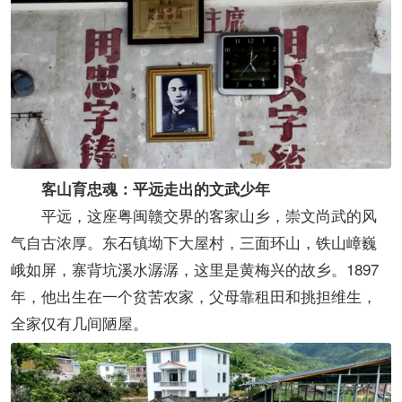
客山育忠魂：平远走出的文武少年
平远，这座粤闽赣交界的客家山乡，崇文尚武的风
气自古浓厚。东石镇坳下大屋村，三面环山，铁山嶂巍
峨如屏，寨背坑溪水潺潺，这里是黄梅兴的故乡。1897
年，他出生在一个贫苦农家，父母靠租田和挑担维生，
全家仅有几间陋屋。