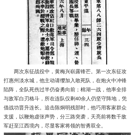
两次东征战役中，黄梅兴崭露锋芒。第一次东征攻
打惠州淡水城，他主动请缨加入敢死队，在炮火中冲锋
陷阵，全队死伤过半仍奋勇向前；棉湖一战，他率全排
与敌军白刃格斗，所在连队仅剩40余人仍坚守阵地，凭
借战功晋升连长。追击陈炯明残部时，他巧用客家群众
支援，以鞭炮虚张声势，分三路突袭，天亮前将数千敌
军赶至江西境内，尽显客家将领的智勇双全。