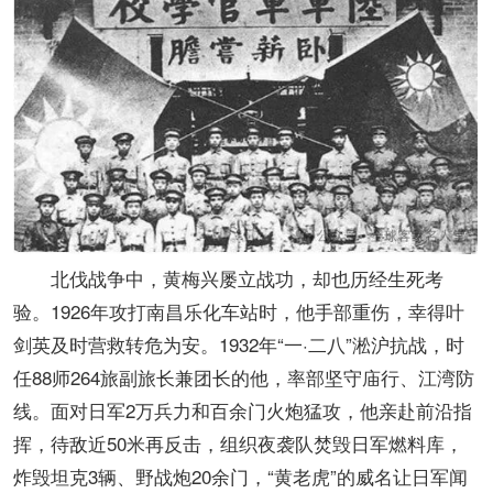
北伐战争中，黄梅兴屡立战功，却也历经生死考
验。1926年攻打南昌乐化车站时，他手部重伤，幸得叶
剑英及时营救转危为安。1932年“一·二八”淞沪抗战，时
任88师264旅副旅长兼团长的他，率部坚守庙行、江湾防
线。面对日军2万兵力和百余门火炮猛攻，他亲赴前沿指
挥，待敌近50米再反击，组织夜袭队焚毁日军燃料库，
炸毁坦克3辆、野战炮20余门，“黄老虎”的威名让日军闻