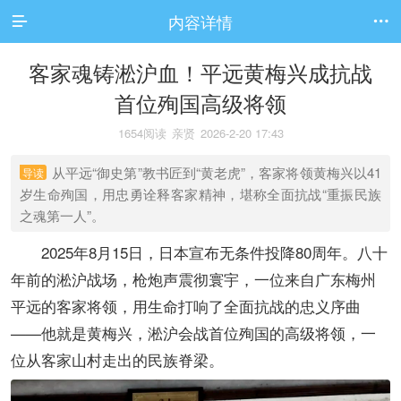
内容详情


客家魂铸淞沪血！平远黄梅兴成抗战
首位殉国高级将领
1654阅读
亲贤
2026-2-20 17:43
从平远“御史第”教书匠到“黄老虎”，客家将领黄梅兴以41
导读
岁生命殉国，用忠勇诠释客家精神，堪称全面抗战“重振民族
之魂第一人”。
2025年8月15日，日本宣布无条件投降80周年。八十
年前的淞沪战场，枪炮声震彻寰宇，一位来自广东梅州
平远的客家将领，用生命打响了全面抗战的忠义序曲
——他就是黄梅兴，淞沪会战首位殉国的高级将领，一
位从客家山村走出的民族脊梁。