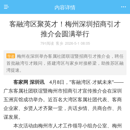
内容详情


客融湾区聚英才！梅州深圳招商引才
推介会圆满举行
791阅读
客乡
2026-5-1 08:05
梅州在深圳举办客属社团联谊暨招商引才推介会，聘任
导读
首批融湾引才顾问，搭建湾区与家乡对接桥梁，助推苏区融
湾提速。
4月8日，"客融湾区·才赋未来"——
客家网 深圳讯
广东客属社团联谊暨梅州市招商引才宣传推介会在深圳
五洲宾馆成功举办。近百名大湾区客属社团代表、客商
企业家、乡贤人才齐聚一堂，共话乡情、共商合作、共
谋发展。
本次活动由梅州市人才工作领导小组办公室、梅州