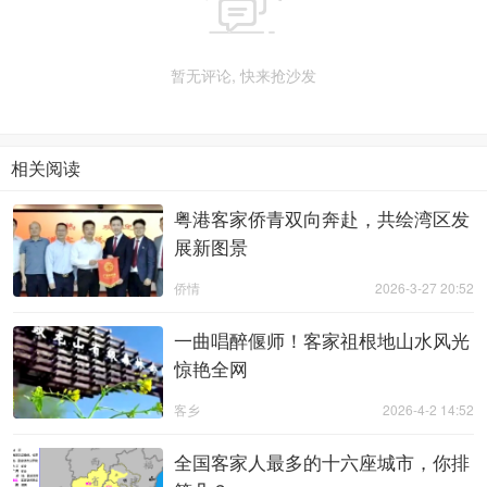

暂无评论, 快来抢沙发
相关阅读
粤港客家侨青双向奔赴，共绘湾区发
展新图景
侨情
2026-3-27 20:52
一曲唱醉偃师！客家祖根地山水风光
惊艳全网
客乡
2026-4-2 14:52
全国客家人最多的十六座城市，你排