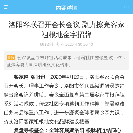
内容详情


洛阳客联召开会长会议 聚力擦亮客家
祖根地金字招牌
598阅读
客乡
2026-4-30 20:10
会议复盘寻根拜祖活动成果，部署社团整顿整改工作，
导读
凝聚客属力量深耕祖根文化传播。
2026年4月29日，洛阳客家联合会
客家网 洛阳讯
召开会长、理事工作会议，洛阳市侨联四级调研员陈红
超出席会议并讲话。会议全面复盘第二届客家寻根拜祖
系列活动成效，传达社团专项整顿工作精神，部署整改
任务与后续重点工作，进一步凝聚全球客属乡亲共识，
夯实洛阳客家祖根地文化品牌建设根基。
复盘寻根盛会：全球客属聚洛阳 根脉相连结同心