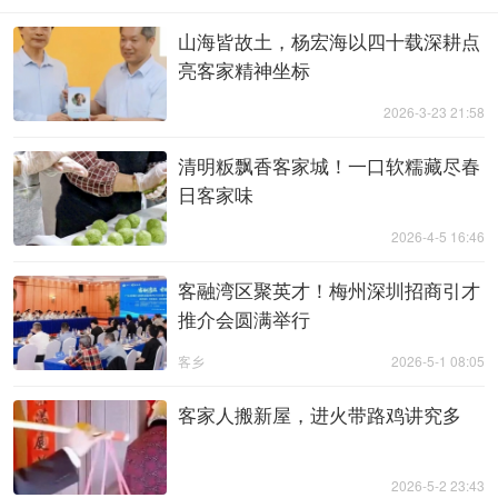
山海皆故土，杨宏海以四十载深耕点
亮客家精神坐标
2026-3-23 21:58
清明粄飘香客家城！一口软糯藏尽春
日客家味
2026-4-5 16:46
客融湾区聚英才！梅州深圳招商引才
推介会圆满举行
客乡
2026-5-1 08:05
客家人搬新屋，进火带路鸡讲究多
2026-5-2 23:43