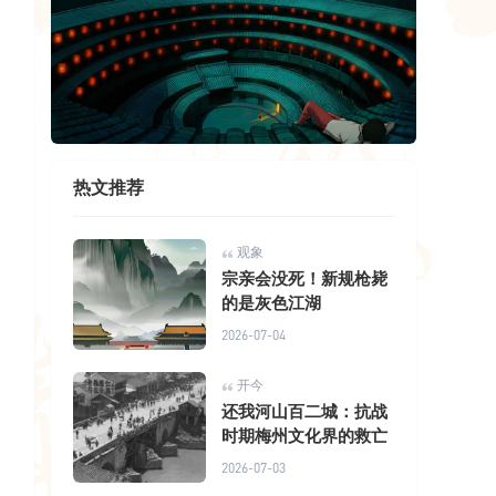
热文推荐
观象
宗亲会没死！新规枪毙
的是灰色江湖
2026-07-04
开今
还我河山百二城：抗战
时期梅州文化界的救亡
2026-07-03