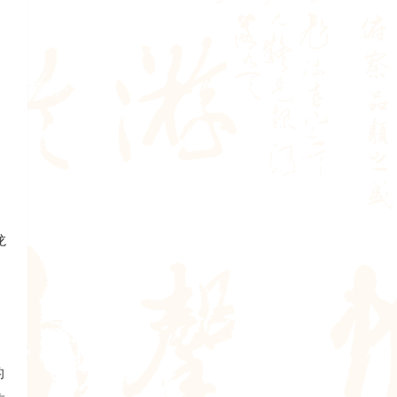
。
、
龙
的