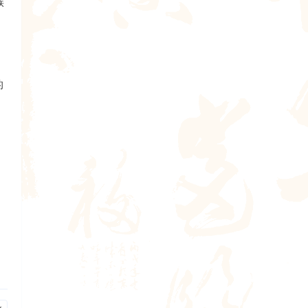
族
。
的