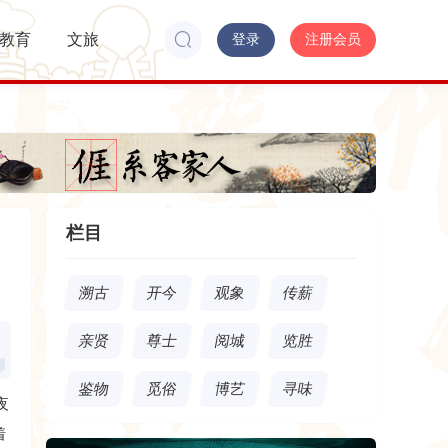
教育
文旅
登录
注册会员
栏目
溯古
开今
观象
传薪
亲贤
尊士
阅城
览胜
鉴物
觅俗
博艺
寻味
夜
着