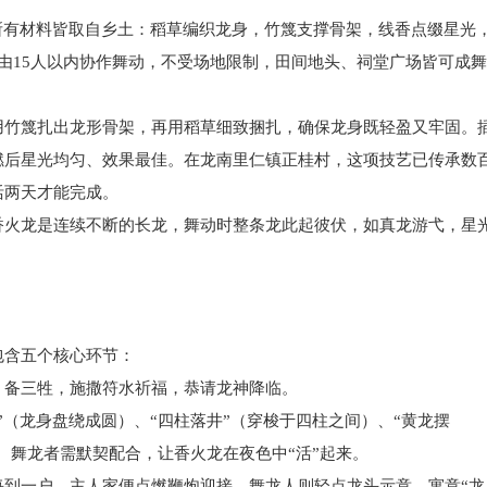
有材料皆取自乡土：稻草编织龙身，竹篾支撑骨架，线香点缀星光
由15人以内协作舞动，不受场地限制，田间地头、祠堂广场皆可成舞
竹篾扎出龙形骨架，再用稻草细致捆扎，确保龙身既轻盈又牢固。
燃后星光均匀、效果最佳。在龙南里仁镇正桂村，这项技艺已传承数
活两天才能完成。
火龙是连续不断的长龙，舞动时整条龙此起彼伏，如真龙游弋，星
含五个核心环节：
备三牲，施撒符水祈福，恭请龙神降临。
龙身盘绕成圆）、“四柱落井”（穿梭于四柱之间）、“黄龙摆
。舞龙者需默契配合，让香火龙在夜色中“活”起来。
一户，主人家便点燃鞭炮迎接，舞龙人则轻点龙头示意，寓意“龙