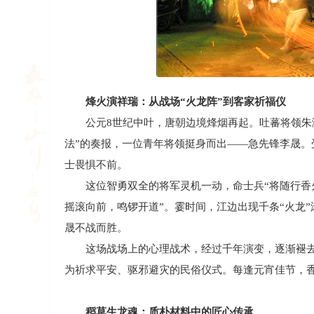
烽火演祥瑞：从战场“火龙阵”到客家祈福仪
公元8世纪中叶，唐朝边境烽烟再起。吐蕃将领朱泚
法”的奏报，一位青年将领挺身而出——急先锋李晟。
士畏惧不前。
这位智勇双全的将军灵机一动，命士兵“将随行香火
摇滚向前，鸣锣开道”。霎时间，江边出现千条“火龙
晟不战而胜。
这场战场上的心理战术，经过千年演变，逐渐褪去
为祈求平安、驱邪避灾的民俗仪式。每逢元宵佳节，
稻草生龙魂：质朴材料中的匠心传承