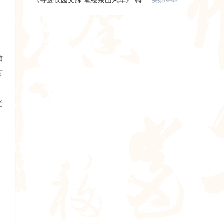
《寻迹仪园文脉 笔绘茶山风华》 梅
头条News
，
县区美术
插
百
光