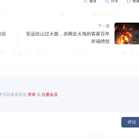
邀请
分享
收
下一篇
与信
安远欣山过火炼，赤脚走火海的客家百年
祈福绝技
才可以发表言论
登录
或
注册会员
评论