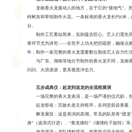
龙南香火龙最动人的地方，在于它的“接地气”。所
柯树灰和草纸制作火花。一条标准的香火龙长约6米，
台。
制作工艺看似简单，实则蕴含匠心。艺人们需先用
香环节尤为讲究——全凭手上功夫把控疏密，确保点
年，制作一条完整的香火龙需要数位熟练艺人合力忙
与广东、湖南等地分节制作的香火龙不同，龙南香
闪闪、火浪滚滚，更具视觉冲击力。
五步成典仪：起龙到送龙的全流程展演
一场完整的香火龙表演，是一场严谨的仪式剧，包
起龙祭祖：宗族长老主持祭拜，在祠堂前设香案、
舞龙展技：这是表演的高潮。常见的队形有“团龙”（
身”（波浪式行进）、“黄龙缠柱”（缠绕柱子旋转）等
放龙巡游：龙队绕村巡游，挨家挨户送去祝福。每到