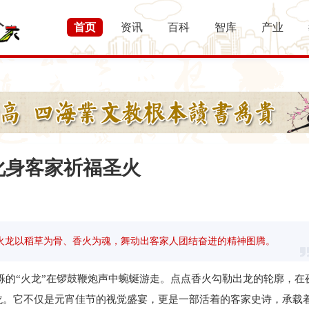
首页
资讯
百科
智库
产业
化身客家祈福圣火
香火龙以稻草为骨、香火为魂，舞动出客家人团结奋进的精神图腾。
“火龙”在锣鼓鞭炮声中蜿蜒游走。点点香火勾勒出龙的轮廓，在
龙。它不仅是元宵佳节的视觉盛宴，更是一部活着的客家史诗，承载