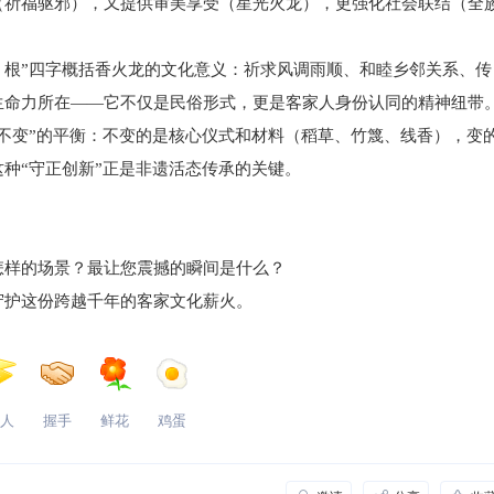
（祈福驱邪），又提供审美享受（星光火龙），更强化社会联结（全
、根”四字概括香火龙的文化意义：祈求风调雨顺、和睦乡邻关系、传
生命力所在——它不仅是民俗形式，更是客家人身份认同的精神纽带
变”的平衡：不变的是核心仪式和材料（稻草、竹篾、线香），变
种“守正创新”正是非遗活态传承的关键。
样的场景？最让您震撼的瞬间是什么？
护这份跨越千年的客家文化薪火。
人
握手
鲜花
鸡蛋