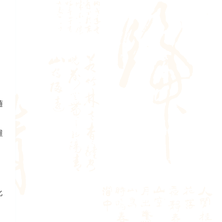
随
维
化