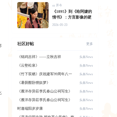
开今
《1895》到《给阿嬷的
情书》：方言影像的硬
2026-05-23
社区好帖
更多
邪
《锦鸡吉祥》——立秋吉祥
头条News
《云壑松泉》
头条News
《竹下双栖》庆祝建军99周年八一
头条News
建军节，致
《暑荫酣卧狸奴梦》
头条News
《雁洋存异莊李氏春山公祠写生》
头条News
化
《雁洋存异莊李氏春山公祠写生》
头条News
时逢端阳岁岁康
头条News