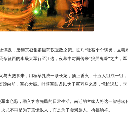
谋反，唐德宗召集群臣商议退敌之策。面对“吐蕃个个骁勇，且善
受命征西的李晟大军行至江边，夜幕中对面传来“狼哭鬼嚎”之声，军
与火把拿来，用稻草扎成一条长龙，插上香火，十五人组成一组，
”滚滚向前，军心大振。吐蕃军队误以为千军万马来袭，慌忙退却，李
军事色彩，融入客家先民的日常生活。南迁的客家人将这一智慧转
香火龙不再是为了震慑敌人，而是为了凝聚族人、祈福纳祥。