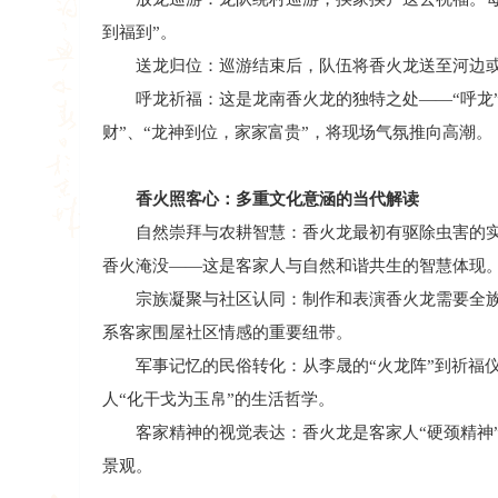
到福到”。
送龙归位：巡游结束后，队伍将香火龙送至河边或
呼龙祈福：这是龙南香火龙的独特之处——“呼龙”
财”、“龙神到位，家家富贵”，将现场气氛推向高潮。
香火照客心：多重文化意涵的当代解读
自然崇拜与农耕智慧：香火龙最初有驱除虫害的实
香火淹没——这是客家人与自然和谐共生的智慧体现
宗族凝聚与社区认同：制作和表演香火龙需要全族
系客家围屋社区情感的重要纽带。
军事记忆的民俗转化：从李晟的“火龙阵”到祈福仪
人“化干戈为玉帛”的生活哲学。
客家精神的视觉表达：香火龙是客家人“硬颈精神”
景观。