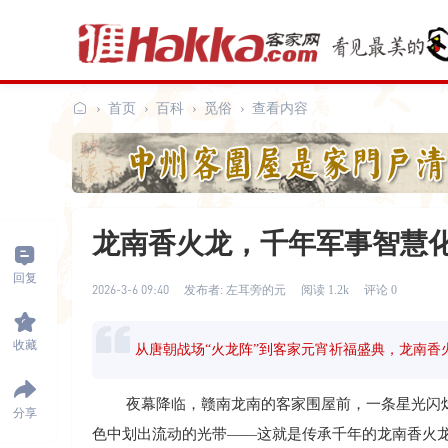
›
首页
›
百科
›
觅俗
›
查看内容
客
家
网
龙南香火龙，千年军事智慧
回复
2026-3-6 09:40
发布者: 左耳旁的元
阅读 1.2k
评论 0
收藏
从唐朝战场“火龙阵”到客家元宵祈福盛典，龙南
夜幕降临，赣南龙南的客家围屋前，一条星光闪烁的
分享
色中划出流动的光带——这就是传承千年的龙南香火