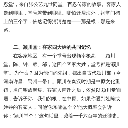
忍堂'，来自张公艺九世同堂、百忍传家的故事。客家人
走到哪里，堂号就带到哪里。哪怕迁居海外，祠堂门楣
上的三个字，依然记得清清楚楚——那是根，那是来
路。
二、颍川堂：客家四大姓的共同记忆
在客家地区，有一个堂号出现频率极高——颍川
堂。陈、钟、赖、邬，这四个客家大姓，堂号都是'颍川
堂'。为什么？因为他们的先祖，都出自古代颍川郡（今
河南许昌、禹州一带）。颍川在秦汉时期是中原文化重
镇，名门望族聚集。客家人南迁之后，依然以'颍川堂'自
居，告诉子孙：我们的根，在中原。如果你遇到姓陈或
姓钟的客家人，问他'你系哪堂个？'他大概率会告诉
你：'颍川堂个！'这句话里，藏着一千六百年的迁徙史。