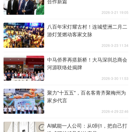
合作新篇
2026-3-21 19:05
八百年宋灯耀古村！连城璧洲二月二
游灯笼燃动客家文脉
2026-3-23 11:34
中马侨界再搭新桥！大马深圳总商会
河源联络处揭牌
2026-3-30 11:53
聚力"十五五"，百名客青齐聚梅州为
家乡代言
2026-4-29 22:46
AI赋能一人公司：从0到1，把自己打