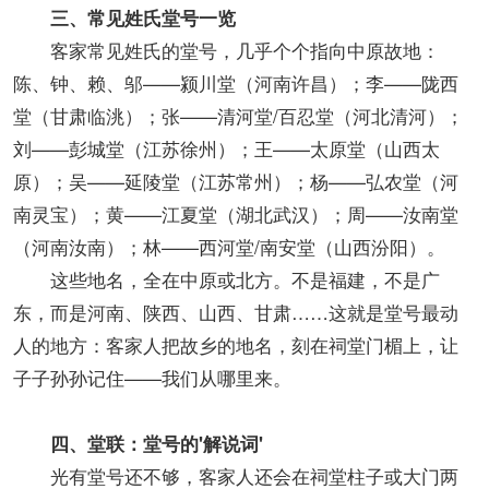
三、常见姓氏堂号一览
客家常见姓氏的堂号，几乎个个指向中原故地：
陈、钟、赖、邬——颍川堂（河南许昌）；李——陇西
堂（甘肃临洮）；张——清河堂/百忍堂（河北清河）；
刘——彭城堂（江苏徐州）；王——太原堂（山西太
原）；吴——延陵堂（江苏常州）；杨——弘农堂（河
南灵宝）；黄——江夏堂（湖北武汉）；周——汝南堂
（河南汝南）；林——西河堂/南安堂（山西汾阳）。
这些地名，全在中原或北方。不是福建，不是广
东，而是河南、陕西、山西、甘肃……这就是堂号最动
人的地方：客家人把故乡的地名，刻在祠堂门楣上，让
子子孙孙记住——我们从哪里来。
四、堂联：堂号的'解说词'
光有堂号还不够，客家人还会在祠堂柱子或大门两