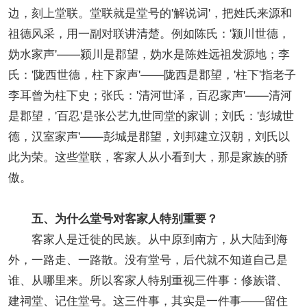
边，刻上堂联。堂联就是堂号的'解说词'，把姓氏来源和
祖德风采，用一副对联讲清楚。例如陈氏：'颍川世德，
妫水家声'——颍川是郡望，妫水是陈姓远祖发源地；李
氏：'陇西世德，柱下家声'——陇西是郡望，'柱下'指老子
李耳曾为柱下史；张氏：'清河世泽，百忍家声'——清河
是郡望，'百忍'是张公艺九世同堂的家训；刘氏：'彭城世
德，汉室家声'——彭城是郡望，刘邦建立汉朝，刘氏以
此为荣。这些堂联，客家人从小看到大，那是家族的骄
傲。
五、为什么堂号对客家人特别重要？
客家人是迁徙的民族。从中原到南方，从大陆到海
外，一路走、一路散。没有堂号，后代就不知道自己是
谁、从哪里来。所以客家人特别重视三件事：修族谱、
建祠堂、记住堂号。这三件事，其实是一件事——留住