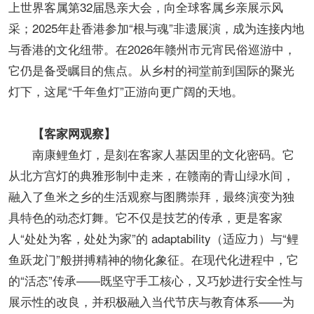
上世界客属第32届恳亲大会，向全球客属乡亲展示风
采；2025年赴香港参加“根与魂”非遗展演，成为连接内地
与香港的文化纽带。在2026年赣州市元宵民俗巡游中，
它仍是备受瞩目的焦点。从乡村的祠堂前到国际的聚光
灯下，这尾“千年鱼灯”正游向更广阔的天地。
【客家网观察】
南康鲤鱼灯，是刻在客家人基因里的文化密码。它
从北方宫灯的典雅形制中走来，在赣南的青山绿水间，
融入了鱼米之乡的生活观察与图腾崇拜，最终演变为独
具特色的动态灯舞。它不仅是技艺的传承，更是客家
人“处处为客，处处为家”的 adaptability（适应力）与“鲤
鱼跃龙门”般拼搏精神的物化象征。在现代化进程中，它
的“活态”传承——既坚守手工核心，又巧妙进行安全性与
展示性的改良，并积极融入当代节庆与教育体系——为