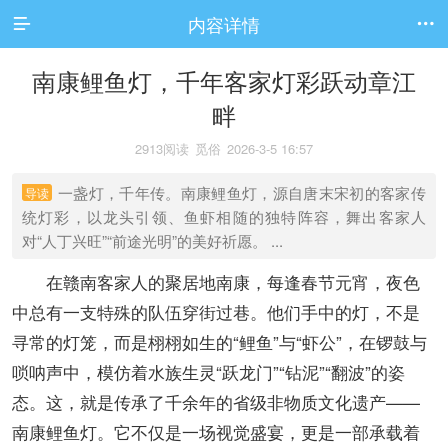
内容详情


南康鲤鱼灯，千年客家灯彩跃动章江
畔
2913阅读
觅俗
2026-3-5 16:57
一盏灯，千年传。南康鲤鱼灯，源自唐末宋初的客家传
导读
统灯彩，以龙头引领、鱼虾相随的独特阵容，舞出客家人
对“人丁兴旺”“前途光明”的美好祈愿。 ...
在赣南客家人的聚居地南康，每逢春节元宵，夜色
中总有一支特殊的队伍穿街过巷。他们手中的灯，不是
寻常的灯笼，而是栩栩如生的“鲤鱼”与“虾公”，在锣鼓与
唢呐声中，模仿着水族生灵“跃龙门”“钻泥”“翻波”的姿
态。这，就是传承了千余年的省级非物质文化遗产——
南康鲤鱼灯。它不仅是一场视觉盛宴，更是一部承载着