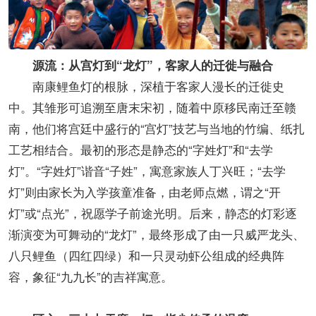
源流：从宫灯到“龙灯”，客家人的迁徙与融合
南康鲤鱼灯的根脉，深植于客家人漫长的迁徙史
中。其雏形可追溯至唐末宋初，随着中原移民南迁至赣
南，他们将宫廷中盛行的“宫灯”技艺与当地的竹编、纸扎
工艺相结合。最初的形态是静态的“字姓灯”和“去学
灯”。“字姓灯”谐音“子姓”，寓意家族人丁兴旺；“去学
灯”则由家长为入学孩童准备，由老师点燃，谓之“开
灯”或“点光”，祝愿学子前途光明。后来，静态的灯彩逐
渐演变为可舞动的“龙灯”，最终形成了由一只威严龙头、
八只鲤鱼（四红四绿）和一只灵动虾公组成的经典阵
容，象征“九九长”的吉祥寓意。