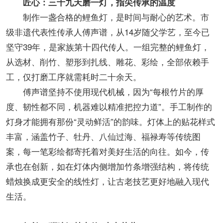
匠心：三十九天磨一灯，指尖传承的温度
制作一盏合格的鲤鱼灯，是时间与耐心的艺术。市
级非遗代表性传承人傅声谱，从14岁随父学艺，至今已
坚守39年，是家族第十四代传人。一组完整的鲤鱼灯，
从选材、削竹、塑形到扎线、雕花、彩绘，全部依赖手
工，仅打磨工序就需耗时二十余天。
傅声谱坚持不使用现代机械，因为“每根竹片的厚
度、韧性都不同，机器难以精准把控力道”。手工制作的
灯身才能拥有那份“灵动鲜活”的韵味。灯体上的贴花样式
丰富，涵盖竹子、牡丹、八仙过海、福禄寿等传统图
案，每一笔彩绘都寄托着对美好生活的向往。如今，传
承也在创新，如在灯体内侧增加竹条增强结构，将传统
蜡烛换成更安全的线性灯，让古老技艺更好地融入现代
生活。