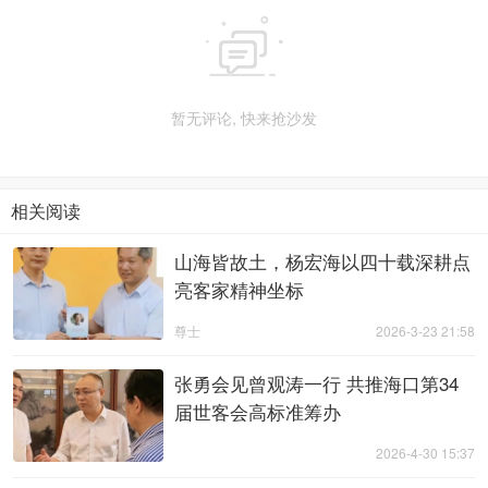

暂无评论, 快来抢沙发
相关阅读
山海皆故土，杨宏海以四十载深耕点
亮客家精神坐标
尊士
2026-3-23 21:58
张勇会见曾观涛一行 共推海口第34
届世客会高标准筹办
2026-4-30 15:37