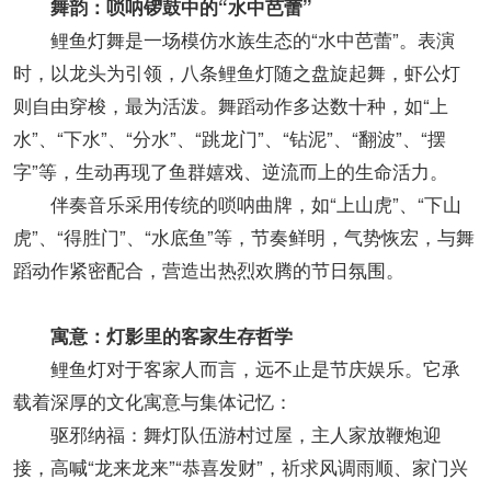
舞韵：唢呐锣鼓中的“水中芭蕾”
鲤鱼灯舞是一场模仿水族生态的“水中芭蕾”。表演
时，以龙头为引领，八条鲤鱼灯随之盘旋起舞，虾公灯
则自由穿梭，最为活泼。舞蹈动作多达数十种，如“上
水”、“下水”、“分水”、“跳龙门”、“钻泥”、“翻波”、“摆
字”等，生动再现了鱼群嬉戏、逆流而上的生命活力。
伴奏音乐采用传统的唢呐曲牌，如“上山虎”、“下山
虎”、“得胜门”、“水底鱼”等，节奏鲜明，气势恢宏，与舞
蹈动作紧密配合，营造出热烈欢腾的节日氛围。
寓意：灯影里的客家生存哲学
鲤鱼灯对于客家人而言，远不止是节庆娱乐。它承
载着深厚的文化寓意与集体记忆：
驱邪纳福：舞灯队伍游村过屋，主人家放鞭炮迎
接，高喊“龙来龙来”“恭喜发财”，祈求风调雨顺、家门兴